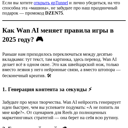
Если вы хотите
открыть gpTunnel
и лично убедиться, на что
способна эта «машина», не забудьте про наш праздничный
подарок — промокод
DZEN75
.
Как Wan AI меняет правила игры в
2025 году? 🎮
Раньше нам приходилось переключаться между десятью
вкладками: тут текст, там картинка, здесь перевод. Wan AI
делает всё в одном окне. Это как швейцарский нож, только
вместо лезвия у него нейронные связи, а вместо штопора —
бесконечный креатив. 🛠️
1. Генерация контента за секунды ⚡️
Забудьте про муки творчества. Wan AI нейросеть генерирует
идеи быстрее, чем вы успеваете подумать: «А не попить ли
мне кофе?». От сценариев для Reels до полноценных
маркетинговых стратегий — она берет на себя всю рутину.