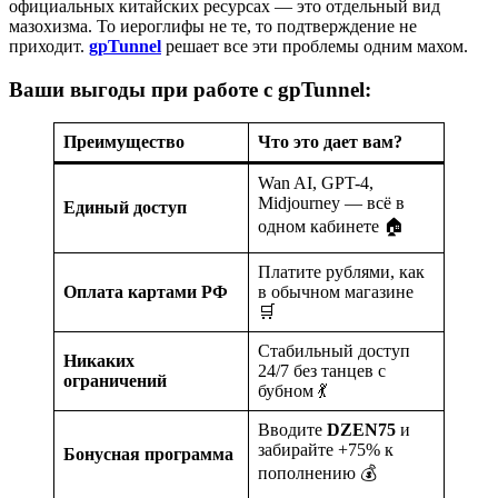
официальных китайских ресурсах — это отдельный вид
мазохизма. То иероглифы не те, то подтверждение не
приходит.
gpTunnel
решает все эти проблемы одним махом.
Ваши выгоды при работе с gpTunnel:
Преимущество
Что это дает вам?
Wan AI, GPT-4,
Midjourney — всё в
Единый доступ
одном кабинете 🏠
Платите рублями, как
Оплата картами РФ
в обычном магазине
🛒
Стабильный доступ
Никаких
24/7 без танцев с
ограничений
бубном 💃
Вводите
DZEN75
и
забирайте +75% к
Бонусная программа
пополнению 💰