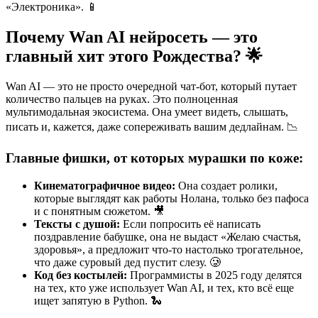
«Электроника». 📱
Почему Wan AI нейросеть — это
главный хит этого Рождества? 🌟
Wan AI — это не просто очередной чат-бот, который путает
количество пальцев на руках. Это полноценная
мультимодальная экосистема. Она умеет видеть, слышать,
писать и, кажется, даже сопереживать вашим дедлайнам. 📉
Главные фишки, от которых мурашки по коже:
Кинематографичное видео:
Она создает ролики,
которые выглядят как работы Нолана, только без пафоса
и с понятным сюжетом. 🎥
Тексты с душой:
Если попросить её написать
поздравление бабушке, она не выдаст «Желаю счастья,
здоровья», а предложит что-то настолько трогательное,
что даже суровый дед пустит слезу. 🥲
Код без костылей:
Программисты в 2025 году делятся
на тех, кто уже использует Wan AI, и тех, кто всё еще
ищет запятую в Python. 🐍