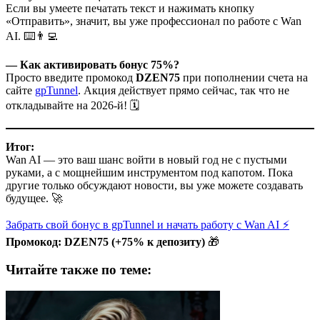
Если вы умеете печатать текст и нажимать кнопку
«Отправить», значит, вы уже профессионал по работе с Wan
AI. ⌨️👨‍💻
— Как активировать бонус 75%?
Просто введите промокод
DZEN75
при пополнении счета на
сайте
gpTunnel
. Акция действует прямо сейчас, так что не
откладывайте на 2026-й! 🗓️
Итог:
Wan AI — это ваш шанс войти в новый год не с пустыми
руками, а с мощнейшим инструментом под капотом. Пока
другие только обсуждают новости, вы уже можете создавать
будущее. 🚀
Забрать свой бонус в gpTunnel и начать работу с Wan AI ⚡️
Промокод: DZEN75 (+75% к депозиту)
🎁
Читайте также по теме: