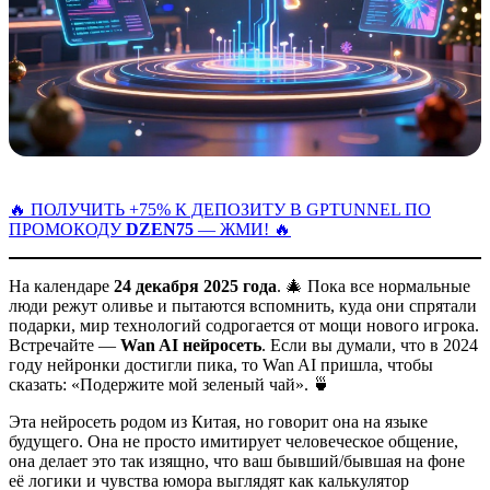
🔥 ПОЛУЧИТЬ +75% К ДЕПОЗИТУ В GPTUNNEL ПО
ПРОМОКОДУ
DZEN75
— ЖМИ! 🔥
На календаре
24 декабря 2025 года
. 🎄 Пока все нормальные
люди режут оливье и пытаются вспомнить, куда они спрятали
подарки, мир технологий содрогается от мощи нового игрока.
Встречайте —
Wan AI нейросеть
. Если вы думали, что в 2024
году нейронки достигли пика, то Wan AI пришла, чтобы
сказать: «Подержите мой зеленый чай». 🍵
Эта нейросеть родом из Китая, но говорит она на языке
будущего. Она не просто имитирует человеческое общение,
она делает это так изящно, что ваш бывший/бывшая на фоне
её логики и чувства юмора выглядят как калькулятор