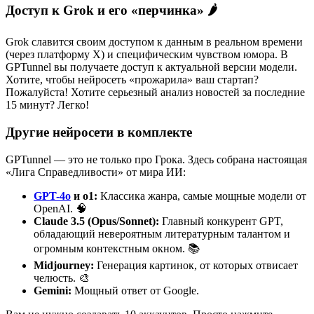
Доступ к Grok и его «перчинка» 🌶
Grok славится своим доступом к данным в реальном времени
(через платформу X) и специфическим чувством юмора. В
GPTunnel вы получаете доступ к актуальной версии модели.
Хотите, чтобы нейросеть «прожарила» ваш стартап?
Пожалуйста! Хотите серьезный анализ новостей за последние
15 минут? Легко!
Другие нейросети в комплекте
GPTunnel — это не только про Грока. Здесь собрана настоящая
«Лига Справедливости» от мира ИИ:
GPT-4o
и o1:
Классика жанра, самые мощные модели от
OpenAI. 🧠
Claude 3.5 (Opus/Sonnet):
Главный конкурент GPT,
обладающий невероятным литературным талантом и
огромным контекстным окном. 📚
Midjourney:
Генерация картинок, от которых отвисает
челюсть. 🎨
Gemini:
Мощный ответ от Google.