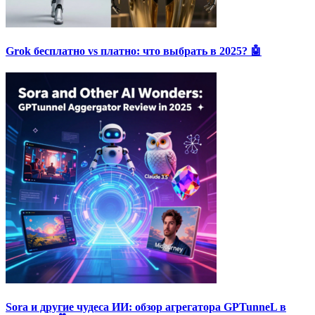
Grok бесплатно vs платно: что выбрать в 2025? 🤖
Sora и другие чудеса ИИ: обзор агрегатора GPTunneL в