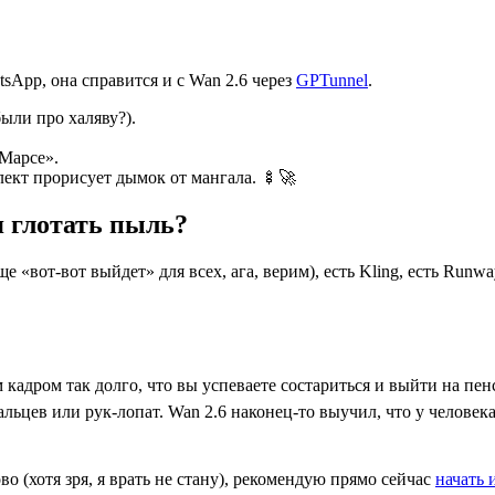
sApp, она справится и с Wan 2.6 через
GPTunnel
.
были про халяву?).
Марсе».
ект прорисует дымок от мангала. 🍢🚀
я глотать пыль?
е «вот-вот выйдет» для всех, ага, верим), есть Kling, есть Runw
дром так долго, что вы успеваете состариться и выйти на пенси
льцев или рук-лопат. Wan 2.6 наконец-то выучил, что у человек
во (хотя зря, я врать не стану), рекомендую прямо сейчас
начать 