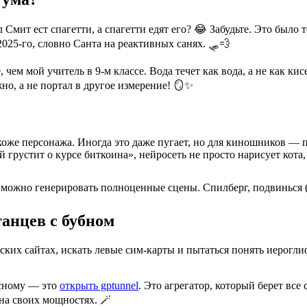
 Смит ест спагетти, а спагетти едят его? 😂 Забудьте. Это было 
025-го, словно Санта на реактивных санях. 🛷💨
ем мой учитель в 9-м классе. Вода течет как вода, а не как кис
но, а не портал в другое измерение! 🪞✨
коже персонажа. Иногда это даже пугает, но для киношников — п
 грустит о курсе биткоина», нейросеть не просто нарисует кота, 
можно генерировать полноценные сцены. Спилберг, подвинься (шу
танцев с бубном
йских сайтах, искать левые сим-карты и пытаться понять иерогл
асному — это
открыть gptunnel
. Это агрегатор, который берет вс
 на своих мощностях. 🪄