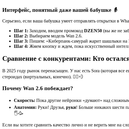
Интерфейс, понятный даже вашей бабушке 👵
Серьезно, если ваша бабушка умеет отправлять открытки в What
Шаг 1:
Заходим, вводим промокод
DZEN50
(вы же не за
Шаг 2:
Выбираем модель Wan 2.6.
Шаг 3:
Пишем: «Киберпанк-самурай жарит шашлыки на 
Шаг 4:
Жмем кнопку и ждем, пока искусственный интелл
Сравнение с конкурентами: Кто осталс
В 2025 году рынок перенасыщен. У нас есть Sora (которая все ещ
стероидах (виртуальных, конечно). 🏃‍♂️💨
Почему Wan 2.6 побеждает?
Скорость:
Пока другие нейронки «думают» над сложным ка
Анатомия:
Руки! Друзья,
руки
! Больше никаких шести па
🖐️🥳
Если вы хотите сравнить качество лично и не верить мне на сло