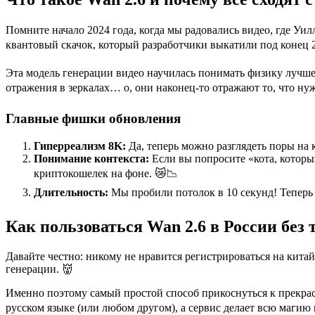
Помните начало 2024 года, когда мы радовались видео, где Уилл
квантовый скачок, который разработчики выкатили под конец 2
Эта модель генерации видео научилась понимать физику лучше, ч
отражения в зеркалах… о, они наконец-то отражают то, что нуж
Главные фишки обновления
Гиперреализм 8K:
Да, теперь можно разглядеть поры на 
Понимание контекста:
Если вы попросите «кота, который
криптокошелек на фоне. 😿📉
Длительность:
Мы пробили потолок в 10 секунд! Теперь 
Как пользоваться Wan 2.6 в России без 
Давайте честно: никому не нравится регистрироваться на кита
генерации. 👹
Именно поэтому самый простой способ прикоснуться к прекр
русском языке (или любом другом), а сервис делает всю магию