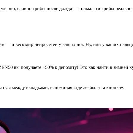
улярно, словно грибы после дождя — только эти грибы реально 
н — и весь мир нейросетей у ваших ног. Ну, или у ваших пальце
EN50 вы получаете +50% к депозиту! Это как найти в зимней ку
ться между вкладками, вспоминая «где же была та кнопка».