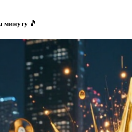
а минуту 🎵