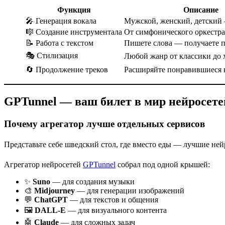
Функция
Описание
🎤 Генерация вокала
Мужской, женский, детский
🎼 Создание инструментала
От симфонического оркестра
📝 Работа с текстом
Пишете слова — получаете 
🎭 Стилизация
Любой жанр от классики до 
🔄 Продолжение треков
Расширяйте понравившиеся
GPTunnel — ваш билет в мир нейросете
Почему агрегатор лучше отдельных сервисов
Представьте себе шведский стол, где вместо еды — лучшие ней
Агрегатор нейросетей
GPTunnel
собрал под одной крышей:
✨
Suno
— для создания музыки
🎨
Midjourney
— для генерации изображений
💬
ChatGPT
— для текстов и общения
🖼️
DALL-E
— для визуального контента
🤖
Claude
— для сложных задач