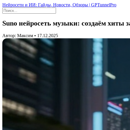
Нейросети и ИИ: Гайды, Новости, Обзоры | GPTunnelPro
Suno нейросеть музыки: создаём хиты з
Автор: Максим • 17.12.2025