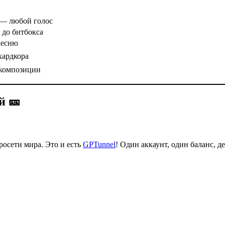
 — любой голос
 до битбокса
песню
хардкора
 композиции
й 🎫
росети мира. Это и есть
GPTunnel
! Один аккаунт, один баланс, д