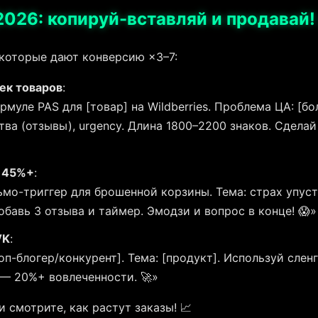
026: копируй-вставляй и продавай!
которые дают конверсию ×3–7:
ек товаров
:
муле PAS для [товар] на Wildberries. Проблема ЦА: [бо
ва (отзывы), urgency. Длина 1800–2200 знаков. Сделай
ю 45%+
:
о-триггер для брошенной корзины. Тема: страх упусти
обавь 3 отзыва и таймер. Эмодзи и вопрос в конце! 😱»
VK
:
оп-блогер/конкурент]. Тема: [продукт]. Используй слен
 — 20%+ вовлеченности. 🚀»
 смотрите, как растут заказы! 📈