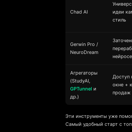
Универс
Chad AI
идеи ка
стиль
Заточен
Gerwin Pro /
перераб
NeuroDream
нейросе
Агрегаторы
Доступ 
(StudyAI,
окне + 
GPTunnel
и
продаж
др.)
Эти инструменты уже помог
Самый удобный старт с то