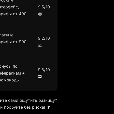
усский
нтерфейс,
9.5/10
арифы от 490
😍
латные
9.2/10
арифы от 990
📈
онусы по
9.8/10
ефералкам +
💥
ромокоды
ите сами ощутить разницу?
 пробуйте без риска! 🎯