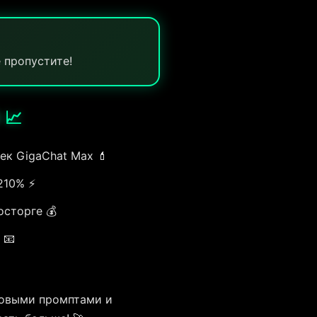
 пропустите!
 📈
ек GigaChat Max 💄
210% ⚡
осторге 💰
 📧
товыми промптами и