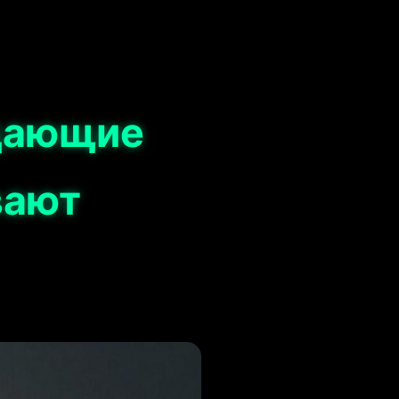
одающие
вают