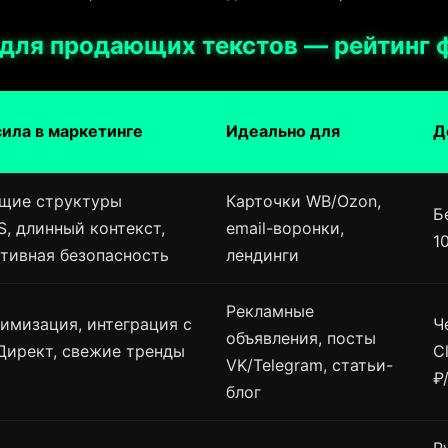
 для продающих текстов — рейтинг 
ила в маркетинге
Идеально для
Д
щие структуры
Карточки WB/Ozon,
Б
S, длинный контекст,
email-воронки,
1
тивная безопасность
лендинги
Рекламные
имизация, интеграция с
Ч
объявления, посты
Директ, свежие тренды
C
VK/Telegram, статьи-
₽
блог