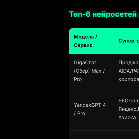
Топ-6 нейросетей
Модель /
Супер-с
Сервис
GigaChat
Продаю
(Сбер) Max /
AIDA/PA
Pro
корпора
SEO-опт
YandexGPT 4
Яндекс.
/ Pro
поиска