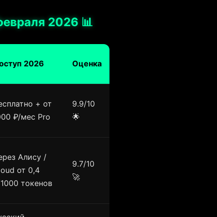
февраля 2026 📊
оступ 2026
Оценка
есплатно + от
9.9/10
000 ₽/мес Pro
🌟
ерез Алису /
9.7/10
loud от 0,4
🚀
/1000 токенов