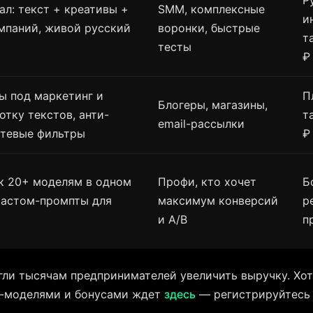
Р
ал: текст + креативы +
SMM, комплексные
и
мпаний, живой русский
воронки, быстрые
т
тесты
₽
ы под маркетинг и
П
Блогеры, магазины,
отку текстов, анти-
т
email-рассылки
тевые фильтры
₽
к 20+ моделям в одном
Профи, кто хочет
Б
кастом-промпты для
максимум конверсий
р
и A/B
п
ли тысячам предпринимателей увеличить выручку. Хот
п-моделями и бонусами ждет
здесь
— регистрируйтесь и