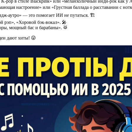
K-pop в стиле Blackpink» или «меланхоличный инди-рок как у Ar
мающая настроение» или «Грустная баллада о расставании с нот
ж-аутро» — это помогает ИИ не путаться. 🏗️
 рэп», «Хоровой бэк-вокал». 🎤
оры, мощный бас и барабаны». 🥁
деи дают хиты! 😜