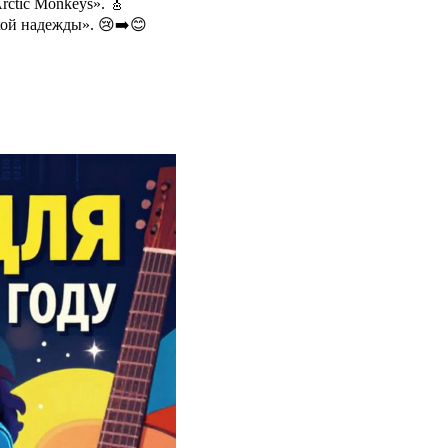
ctic Monkeys». 🎸
кой надежды». 😢➡️😊