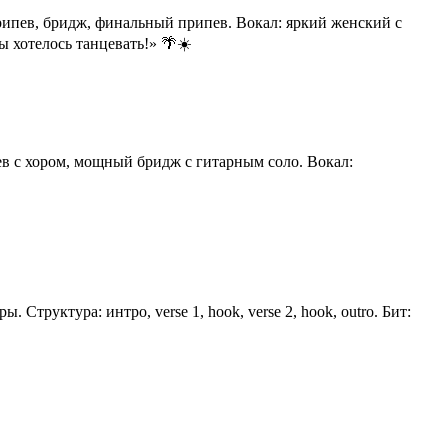
 припев, бридж, финальный припев. Вокал: яркий женский с
ы хотелось танцевать!» 🌴☀️
ев с хором, мощный бридж с гитарным соло. Вокал:
труктура: интро, verse 1, hook, verse 2, hook, outro. Бит: