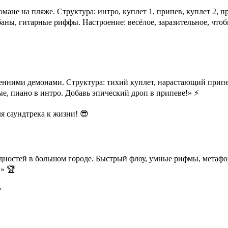
омане на пляже. Структура: интро, куплет 1, припев, куплет 2,
аны, гитарные риффы. Настроение: весёлое, заразительное, чтоб
тренними демонами. Структура: тихий куплет, нарастающий прип
, пиано в интро. Добавь эпический дроп в припеве!» ⚡
 саундтрека к жизни! 😎
ностей в большом городе. Быстрый флоу, умные рифмы, метафоры. С
.» 🏆
