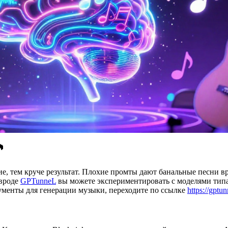

ние, тем круче результат. Плохие промты дают банальные песни
 вроде
GPTunneL
вы можете экспериментировать с моделями типа 
ументы для генерации музыки, переходите по ссылке
https://gptun