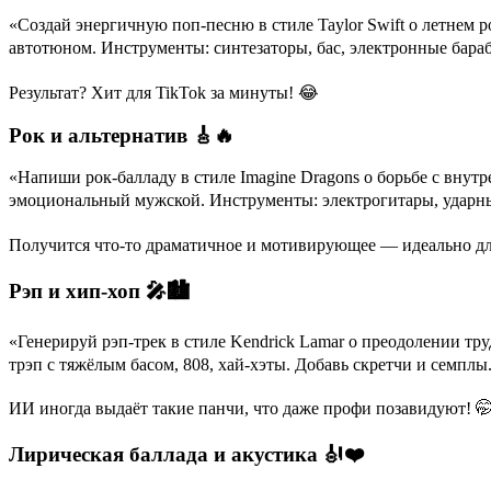
«Создай энергичную поп-песню в стиле Taylor Swift о летнем р
автотюном. Инструменты: синтезаторы, бас, электронные бараб
Результат? Хит для TikTok за минуты! 😂
Рок и альтернатив 🎸🔥
«Напиши рок-балладу в стиле Imagine Dragons о борьбе с вну
эмоциональный мужской. Инструменты: электрогитары, ударные
Получится что-то драматичное и мотивирующее — идеально для
Рэп и хип-хоп 🎤🏙️
«Генерируй рэп-трек в стиле Kendrick Lamar о преодолении труд
трэп с тяжёлым басом, 808, хай-хэты. Добавь скретчи и семплы
ИИ иногда выдаёт такие панчи, что даже профи позавидуют! 
Лирическая баллада и акустика 🎻❤️