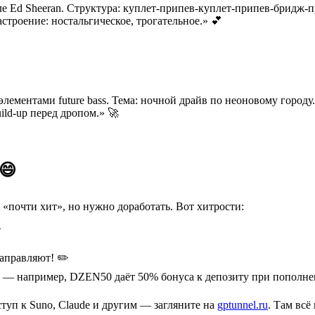
е Ed Sheeran. Структура: куплет-припев-куплет-припев-бридж-п
строение: ностальгическое, трогательное.» 💕
лементами future bass. Тема: ночной драйв по неоновому городу
ild-up перед дропом.» 🚀
😄
«почти хит», но нужно доработать. Вот хитрости:

направляют! ✏️
 — например, DZEN50 даёт 50% бонуса к депозиту при пополне
ступ к Suno, Claude и другим — загляните на
gptunnel.ru
. Там всё