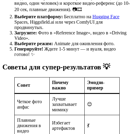
видно, один человек) и короткое видео-референс (до 10-
20 сек, плавные движения). 📷🎞️
Выберите платформу:
Бесплатно на
Hugging Face
Spaces, Higgsfield.ai или через ComfyUI для
продвинутых.
Загрузите:
Фото в «Reference Image», видео в «Driving
Video».
Выберите режим:
Animate для оживления фото.
Генерируйте!
Ждите 1-5 минут — и вуаля, видео
готово! ✨
Советы для супер-результатов 💡
Почему
Эмодзи-
Совет
важно
пример
Лучше
Четкое фото
захватывает
😊
анфас
мимику
Плавные
Избегает
движения в
💃
артефактов
видео