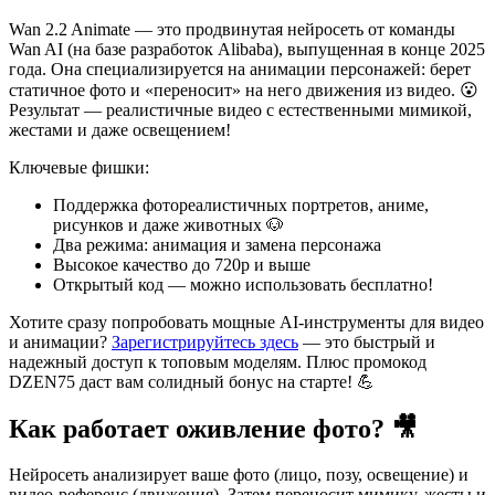
Wan 2.2 Animate — это продвинутая нейросеть от команды
Wan AI (на базе разработок Alibaba), выпущенная в конце 2025
года. Она специализируется на анимации персонажей: берет
статичное фото и «переносит» на него движения из видео. 😮
Результат — реалистичные видео с естественными мимикой,
жестами и даже освещением!
Ключевые фишки:
Поддержка фотореалистичных портретов, аниме,
рисунков и даже животных 🐶
Два режима: анимация и замена персонажа
Высокое качество до 720p и выше
Открытый код — можно использовать бесплатно!
Хотите сразу попробовать мощные AI-инструменты для видео
и анимации?
Зарегистрируйтесь здесь
— это быстрый и
надежный доступ к топовым моделям. Плюс промокод
DZEN75 даст вам солидный бонус на старте! 💪
Как работает оживление фото? 🎥
Нейросеть анализирует ваше фото (лицо, позу, освещение) и
видео-референс (движения). Затем переносит мимику, жесты и