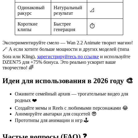
Одинаковый
Натуральный
📐
ракурс
результат
Короткие
Быстрее
⏱️
клипы
генерация
Экспериментируйте смело — Wan 2.2 Animate творит магию!
🪄 А если хотите больше мощности и других моделей (типа
Sora или Kling),
зарегистрируйтесь по ссылке
и используйте
DZEN75 для +75% бонуса. Это реально ускорит ваше
творчество! 🌈
Идеи для использования в 2026 году 🎨
Оживите семейный архив — трогательные видео для
родных ❤️
Создайте мемы и Reels с любимыми персонажами 😂
Анимируйте аватарки для соцсетей 😎
Прототипы для анимации и игр 🕹️
Частые вопросы (FAQ) ❓