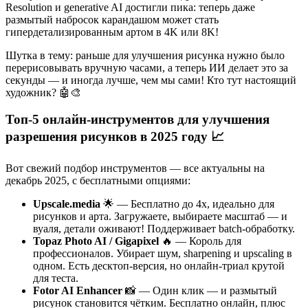
Resolution и generative AI достигли пика: теперь даже
размытый набросок карандашом может стать
гипердетализированным артом в 4K или 8K!
Шутка в тему: раньше для улучшения рисунка нужно было
перерисовывать вручную часами, а теперь ИИ делает это за
секунды — и иногда лучше, чем мы сами! Кто тут настоящий
художник? 🤖🎨
Топ-5 онлайн-инструментов для улучшения
разрешения рисунков в 2025 году 📈
Вот свежий подбор инструментов — все актуальны на
декабрь 2025, с бесплатными опциями:
Upscale.media
🌟 — Бесплатно до 4x, идеально для
рисунков и арта. Загружаете, выбираете масштаб — и
вуаля, детали оживают! Поддерживает batch-обработку.
Topaz Photo AI / Gigapixel
🔥 — Король для
профессионалов. Убирает шум, sharpening и upscaling в
одном. Есть десктоп-версия, но онлайн-триал крутой
для теста.
Fotor AI Enhancer
📸 — Один клик — и размытый
рисунок становится чётким. Бесплатно онлайн, плюс