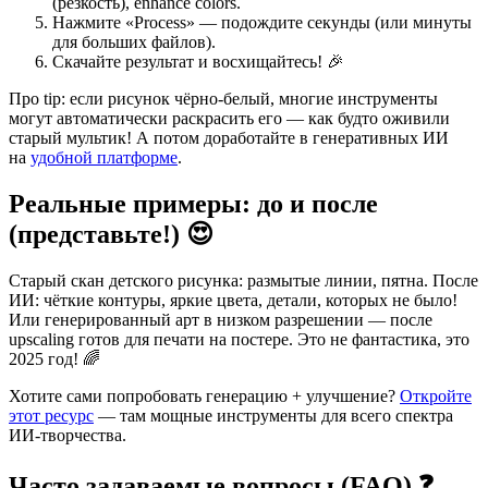
(резкость), enhance colors.
Нажмите «Process» — подождите секунды (или минуты
для больших файлов).
Скачайте результат и восхищайтесь! 🎉
Про tip: если рисунок чёрно-белый, многие инструменты
могут автоматически раскрасить его — как будто оживили
старый мультик! А потом доработайте в генеративных ИИ
на
удобной платформе
.
Реальные примеры: до и после
(представьте!) 😍
Старый скан детского рисунка: размытые линии, пятна. После
ИИ: чёткие контуры, яркие цвета, детали, которых не было!
Или генерированный арт в низком разрешении — после
upscaling готов для печати на постере. Это не фантастика, это
2025 год! 🌈
Хотите сами попробовать генерацию + улучшение?
Откройте
этот ресурс
— там мощные инструменты для всего спектра
ИИ-творчества.
Часто задаваемые вопросы (FAQ) ❓