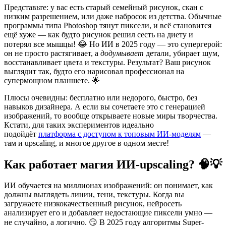
Представьте: у вас есть старый семейный рисунок, скан с
низким разрешением, или даже набросок из детства. Обычные
программы типа Photoshop тянут пиксели, и всё становится
ещё хуже — как будто рисунок решил сесть на диету и
потерял все мышцы! 😂 Но ИИ в 2025 году — это супергерой:
он не просто растягивает, а
додумывает
детали, убирает шум,
восстанавливает цвета и текстуры. Результат? Ваш рисунок
выглядит так, будто его нарисовал профессионал на
супермощном планшете. 🌟
Плюсы очевидны: бесплатно или недорого, быстро, без
навыков дизайнера. А если вы сочетаете это с генерацией
изображений, то вообще открываете новые миры творчества.
Кстати, для таких экспериментов идеально
подойдёт
платформа с доступом к топовым ИИ-моделям
—
там и upscaling, и многое другое в одном месте!
Как работает магия ИИ-upscaling? 🧠💡
ИИ обучается на миллионах изображений: он понимает, как
должны выглядеть линии, тени, текстуры. Когда вы
загружаете низкокачественный рисунок, нейросеть
анализирует его и добавляет недостающие пиксели умно —
не случайно, а логично. 😏 В 2025 году алгоритмы Super-