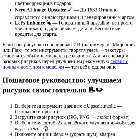
цветокоррекция в подарок.
Nero AI Image Upscaler
🖌️ — До 16K! Отлично
справляется с иллюстрациями и генерированным артом.
Let’s Enhance
🚀 — Генеративный upscaling: не просто
увеличивает, а дорисовывает детали. Бесплатные
кредиты для старта.
Если ваш рисунок сгенерирован ИИ (например, из Midjourney
или Flux), то эти инструменты творят чудеса — текстуры
становятся объёмными, как в реальности! А для генерации
базовых рисунков перед улучшением рекомендую
сервис с
полным доступом к моделям
— там всё в одном окне.
Пошаговое руководство: улучшаем
рисунок самостоятельно 📝✏️
Выберите инструмент (начните с Upscale.media —
бесплатно и просто).
Загрузите свой рисунок (JPG, PNG — любой формат).
Выберите масштаб: 2x для лёгкого улучшения, 4x-8x для
вау-эффекта. 😲
Включите опции: denoise (убрать шум), sharpen