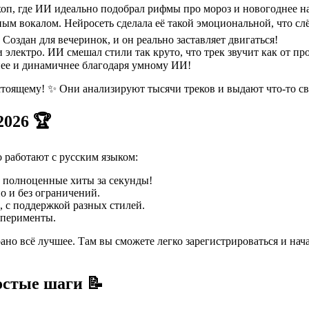
-хоп, где ИИ идеально подобрал рифмы про мороз и новогоднее 
м вокалом. Нейросеть сделала её такой эмоциональной, что слёз
Создан для вечеринок, и он реально заставляет двигаться!
лектро. ИИ смешал стили так круто, что трек звучит как от пр
нее и динамичнее благодаря умному ИИ!
астоящему! ✨ Они анализируют тысячи треков и выдают что-то с
2026 🏆
 работают с русским языком:
т полноценные хиты за секунды!
о и без ограничений.
е, с поддержкой разных стилей.
ксперименты.
ано всё лучшее. Там вы сможете легко зарегистрироваться и на
остые шаги 📝