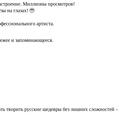
настроение. Миллионы просмотров!
ы на глазах! 🥹
офессионального артиста.
вежее и запоминающееся.
чать творить русские шедевры без лишних сложностей –