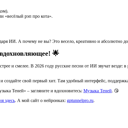
ом).
и «весёлый рэп про кота».
ря ИИ. А почему не вы? Это весело, креативно и абсолютно до
 вдохновляющее! 🌟
ее и смелее. В 2026 году русские песни от ИИ звучат везде: в р
и создайте свой первый хит. Там удобный интерфейс, поддержка
узыка Теней» – загляните и вдохновитесь:
Музыка Теней
. 😘
ия здесь
. А мой сайт о нейронках:
gptunnelpro.ru
.