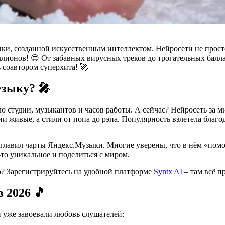
зыки, созданной искусственным интеллектом. Нейросети не прос
лионов! 😍 От забавных вирусных треков до трогательных балла
 соавтором суперхита! 🚀
узыку? 🎤
ало студии, музыкантов и часов работы. А сейчас? Нейросеть за 
и живые, а стили от попа до рэпа. Популярность взлетела благо
зглавил чарты Яндекс.Музыки. Многие уверены, что в нём «помог
-то уникальное и поделиться с миром.
ю? Зарегистрируйтесь на удобной платформе
Syntx AI
– там всё п
 2026 🎵
и уже завоевали любовь слушателей: