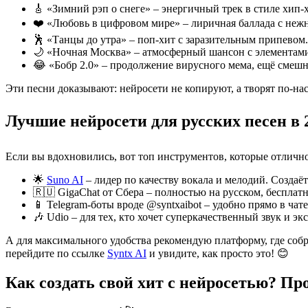
🎸 «Зимний рэп о снеге» – энергичный трек в стиле хип
❤️ «Любовь в цифровом мире» – лиричная баллада с нежны
🕺 «Танцы до утра» – поп-хит с заразительным припевом. 
🌙 «Ночная Москва» – атмосферный шансон с элементами э
😂 «Бобр 2.0» – продолжение вирусного мема, ещё смеш
Эти песни доказывают: нейросети не копируют, а творят по-н
Лучшие нейросети для русских песен в 
Если вы вдохновились, вот топ инструментов, которые отлично
🌟
Suno AI
– лидер по качеству вокала и мелодий. Создаё
🇷🇺 GigaChat от Сбера – полностью на русском, бесплатн
📱 Telegram-боты вроде @syntxaibot – удобно прямо в чат
🎶 Udio – для тех, кто хочет суперкачественный звук и э
А для максимального удобства рекомендую платформу, где собр
перейдите по ссылке
Syntx AI
и увидите, как просто это! 😊
Как создать свой хит с нейросетью? Пр