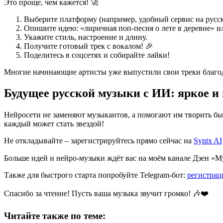
Это проще, чем кажется! 🚀
Выберите платформу (например, удобный сервис на русск
Опишите идею: «лиричная поп-песня о лете в деревне» ил
Укажите стиль, настроение и длину.
Получите готовый трек с вокалом! 🎉
Поделитесь в соцсетях и собирайте лайки!
Многие начинающие артисты уже выпустили свои треки благода
Будущее русской музыки с ИИ: яркое и
Нейросети не заменяют музыкантов, а помогают им творить быстр
каждый может стать звездой!
Не откладывайте – зарегистрируйтесь прямо сейчас на
Syntx AI
Больше идей и нейро-музыки ждёт вас на моём канале Дзен «М
Также для быстрого старта попробуйте Telegram-бот:
регистрац
Спасибо за чтение! Пусть ваша музыка звучит громко! 🎶❤️
Читайте также по теме: