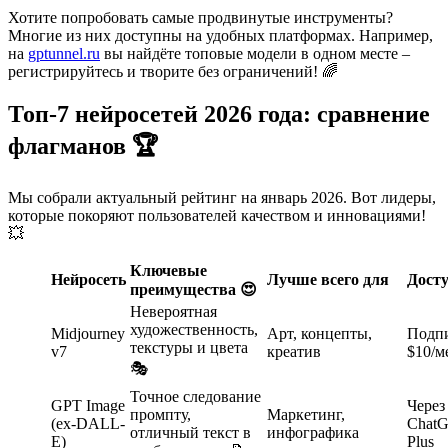
Хотите попробовать самые продвинутые инструменты?
Многие из них доступны на удобных платформах. Например,
на
gptunnel.ru
вы найдёте топовые модели в одном месте –
регистрируйтесь и творите без ограничений! 🌈
Топ-7 нейросетей 2026 года: сравнение
флагманов 🏆
Мы собрали актуальный рейтинг на январь 2026. Вот лидеры,
которые покоряют пользователей качеством и инновациями!
💥
Ключевые
Нейросеть
Лучше всего для
Дост
преимущества 😍
Невероятная
художественность,
Midjourney
Арт, концепты,
Подпи
текстуры и цвета
v7
креатив
$10/м
🎭
Точное следование
GPT Image
Через
промпту,
Маркетинг,
(ex-DALL-
Chat
отличный текст в
инфографика
E)
Plus