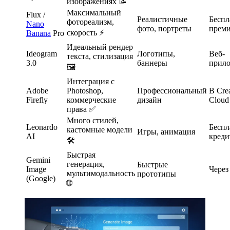
изображениях 📝
Максимальный
Flux /
Реалистичные
Беспл
фотореализм,
Nano
фото, портреты
прем
скорость ⚡
Banana
Pro
Идеальный рендер
Ideogram
Логотипы,
Веб-
текста, стилизация
3.0
баннеры
прил
🖼️
Интеграция с
Adobe
Photoshop,
Профессиональный
В Crea
Firefly
коммерческие
дизайн
Cloud
права ✅
Много стилей,
Leonardo
Беспл
кастомные модели
Игры, анимация
AI
кред
🛠️
Быстрая
Gemini
генерация,
Быстрые
Image
Через
мультимодальность
прототипы
(Google)
🌐