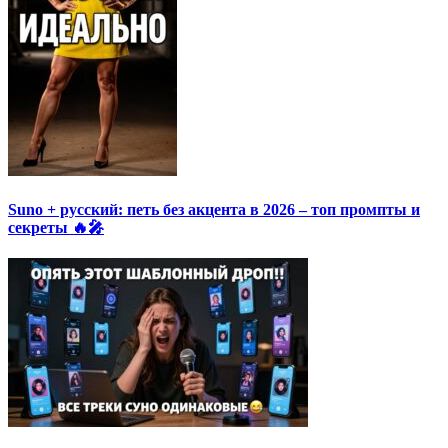
Suno + русский: петь без акцента в 2026 – топ промпты и
секреты 🔥🎤