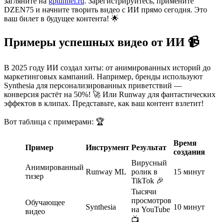
загляните на
gptunnel.ru
. Зарегистрируйтесь, примените
DZEN75 и начните творить видео с ИИ прямо сегодня. Это
ваш билет в будущее контента! 🌟
Примеры успешных видео от ИИ 📹
В 2025 году ИИ создал хиты: от анимированных историй до
маркетинговых кампаний. Например, бренды используют
Synthesia для персонализированных приветствий —
конверсия растёт на 50%! 🚀 Или Runway для фантастических
эффектов в клипах. Представьте, как ваш контент взлетит!
Вот таблица с примерами: 🏆
Время
Пример
Инструмент
Результат
создания
Вирусный
Анимированный
Runway ML
ролик в
15 минут
тизер
TikTok 🎉
Тысячи
просмотров
Обучающее
Synthesia
10 минут
на YouTube
видео
📺