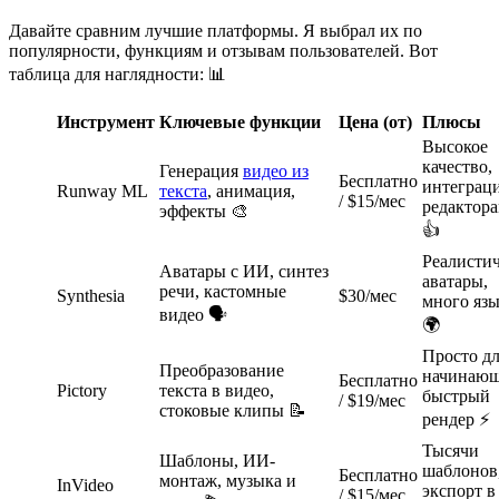
Давайте сравним лучшие платформы. Я выбрал их по
популярности, функциям и отзывам пользователей. Вот
таблица для наглядности: 📊
Инструмент
Ключевые функции
Цена (от)
Плюсы
Высокое
качество,
Генерация
видео из
Бесплатно
интеграци
Runway ML
текста
, анимация,
/ $15/мес
редактор
эффекты 🎨
👍
Реалисти
Аватары с ИИ, синтез
аватары,
речи, кастомные
Synthesia
$30/мес
много яз
видео 🗣️
🌍
Просто д
Преобразование
начинающ
Бесплатно
Pictory
текста в видео,
быстрый
/ $19/мес
стоковые клипы 📝
рендер ⚡
Тысячи
Шаблоны, ИИ-
шаблонов
Бесплатно
монтаж, музыка и
InVideo
экспорт 
/ $15/мес