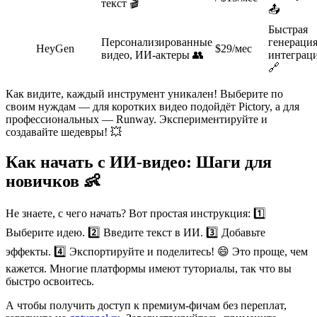
текст 🎬
📤
Быстрая
Персонализированные
генерация
HeyGen
$29/мес
видео, ИИ-актеры 👥
интеграц
🔗
Как видите, каждый инструмент уникален! Выберите по
своим нуждам — для коротких видео подойдёт Pictory, а для
профессиональных — Runway. Экспериментируйте и
создавайте шедевры! 💥
Как начать с ИИ-видео: Шаги для
новичков 👶
Не знаете, с чего начать? Вот простая инструкция: 1️⃣
Выберите идею. 2️⃣ Введите текст в ИИ. 3️⃣ Добавьте
эффекты. 4️⃣ Экспортируйте и поделитесь! 😄 Это проще, чем
кажется. Многие платформы имеют туториалы, так что вы
быстро освоитесь.
А чтобы получить доступ к премиум-фичам без переплат,