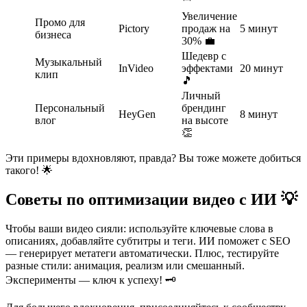
Увеличение
Промо для
Pictory
продаж на
5 минут
бизнеса
30% 💼
Шедевр с
Музыкальный
InVideo
эффектами
20 минут
клип
🎵
Личный
Персональный
брендинг
HeyGen
8 минут
влог
на высоте
👏
Эти примеры вдохновляют, правда? Вы тоже можете добиться
такого! 🌟
Советы по оптимизации видео с ИИ 💡
Чтобы ваши видео сияли: используйте ключевые слова в
описаниях, добавляйте субтитры и теги. ИИ поможет с SEO
— генерирует метатеги автоматически. Плюс, тестируйте
разные стили: анимация, реализм или смешанный.
Эксперименты — ключ к успеху! 🗝️