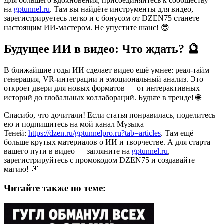
Для большего вдохновения, присоединяйтесь к сообществу
на
gptunnel.ru
. Там вы найдёте инструменты для видео,
зарегистрируетесь легко и с бонусом от DZEN75 станете
настоящим ИИ-мастером. Не упустите шанс! 😎
Будущее ИИ в видео: Что ждать? 🔮
В ближайшие годы ИИ сделает видео ещё умнее: реал-тайм
генерация, VR-интеграции и эмоциональный анализ. Это
откроет двери для новых форматов — от интерактивных
историй до глобальных коллабораций. Будьте в тренде! 🌐
Спасибо, что дочитали! Если статья понравилась, поделитесь
ею и подпишитесь на мой канал Музыка
Теней:
https://dzen.ru/gptunnelpro.ru?tab=articles
. Там ещё
больше крутых материалов о ИИ и творчестве. А для старта
вашего пути в видео — загляните на
gptunnel.ru
,
зарегистрируйтесь с промокодом DZEN75 и создавайте
магию! 🎆
Читайте также по теме: