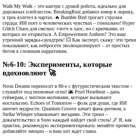
Walk My Walk – это кантри с душой робота, идеально для
дорожных плейлистов. BreakingRust добавил юмор в лирику,
и трек взлетел в чартах. 🔥 Bumble Bird трогает струнки
сердца: ИИ поет о человеческих чувствах – гениально! Hyper
Glitch Chaos для смелых: глитч и хаос, но с крючками, от
которых не оторваться. А Empowerment Anthem? Это ваш
утренний зарядка-саундтрек! 💥 Как эксперт, скажу: эти треки
показывают, как нейросети эволюционируют – от простых
битов к сложным нарративам.
№6-10: Эксперименты, которые
вдохновляют 🚀
Neon Dreams переносит в 80-е с футуристическим твистом –
слушайте под неоновые огни! 🌆 Pixel Heartbeat – дань
геймерам, с чиптюн-мотивами, которые вызывают
ностальгию. Echoes of Tomorrow – фолк для души, где ИИ
шепчет мудрости. Quantum Groove качает фанк-ритмом, а
Stellar Whisper убаюкивает звездами. Эти треки –
доказательство: в Suno каждый найдет свой стиль! 🌌 Я, как
практик, рекомендую экспериментировать: меняйте промпты,
добавляйте эмоции – и ваш хит ждет славы.