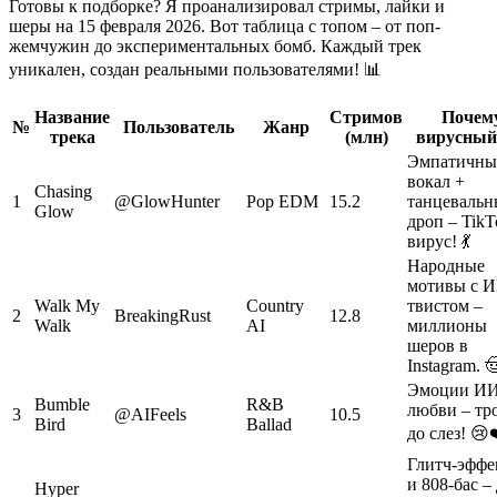
Готовы к подборке? Я проанализировал стримы, лайки и
шеры на 15 февраля 2026. Вот таблица с топом – от поп-
жемчужин до экспериментальных бомб. Каждый трек
уникален, создан реальными пользователями! 📊
Название
Стримов
Почем
№
Пользователь
Жанр
трека
(млн)
вирусный
Эмпатичны
вокал +
Chasing
1
@GlowHunter
Pop EDM
15.2
танцеваль
Glow
дроп – TikT
вирус! 💃
Народные
мотивы с И
Walk My
Country
твистом –
2
BreakingRust
12.8
Walk
AI
миллионы
шеров в
Instagram. 
Эмоции ИИ
Bumble
R&B
любви – тр
3
@AIFeels
10.5
Bird
Ballad
до слез! 😢
Глитч-эффе
и 808-бас –
Hyper