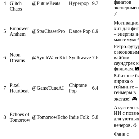
фанатов
4
Glitch
@FutureBeats
Hyperpop
9.7
эксперимен
Chaos
⚡
Мотивацио
Empower
хит для фи
5
@StarChaserPro
Dance Pop
8.9
Anthem
– энергия н
максимуме!
Ретро-футу
с неоновым
Neon
6
@SynthWaveKid
Synthwave
7.6
вайбом –
Dreams
саундтрек к
фильмам. 
8-битные б
лирика о
Pixel
Chiptune
гейминге –
7
@GameTuneAI
6.4
Heartbeat
Pop
геймеры в
экстазе! 🎮
Акустичес
ИИ с поэзи
Echoes of
8
@TomorrowEcho
Indie Folk
5.8
для уютны
Tomorrow
вечеров. ☕
Фанк с