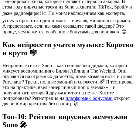
генерировать хиты, которые цепляют с первого аккорда. В
этом году вирусные треки из Suno захватили TikTok, Spotify и
даже радиоэфиры! 📈 По моим наблюдениям как эксперта,
успех в простоте: один промпт – и вуаля, миллионы стримов.
А представьте, если вы сами создадите такой шедевр? Это
проще, чем кажется, особенно с бонусами для новичков. 😊
Как нейросети учатся музыке: Коротко
и круто 🎼
Нейронные сети в Suno – как гениальный диджей, который
миксует воспоминания о Билли Айлиш и The Weeknd. Они
обучаются на огромных датасетах, предсказывая ноты и слова.
Результат? Треки, полные эмоций и свежести! 🌈 Я тестировал
это на практике: ввел «энергичный поп о звездах» – и
получил хит, который друзья крутят на петле. Хотите
попробовать? Регистрация на
платформе с бонусами
откроет
двери в мир креатива без границ. 🚀
Топ-10: Рейтинг вирусных жемчужин
Suno 🎤