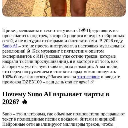
Привет, меломаны и техно-энтузиасты! 🌟 Представьте: вы
просыпаетесь под трек, который родился в недрах нейронных
сетей, а не в студии с гитарами и синтезаторами. В 2026 году
Suno AI
– это не просто инструмент, а настоящая музыкальная
революция! 🤖 Как музыкант с пятилетним опытом
экспериментов с ИИ (я создал уже сотню треков, которые
набрали тысячи прослушиваний), я в восторге от того, как
алгоритмы учатся чувствовать ритм и эмоции. А вы знали,
что перед погружением в этот хит-парад можно получить
100% бонус к депозиту? Загляните на
этот сервис
и введите
промокод DZEN100 – ваш день станет ярче! 🎉
Почему Suno AI взрывает чарты в
2026? 🔥
Suno – это платформа, где обычные пользователи превращают
текст в полноценные песни с вокалом, битами и лирикой.
Нейронные сети анализируют миллиарды треков, чтобы