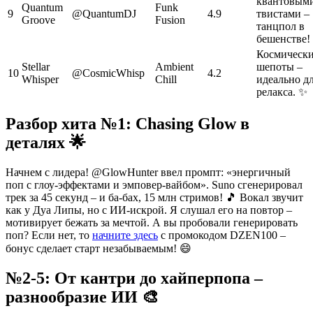
квантовым
Quantum
Funk
9
@QuantumDJ
4.9
твистами –
Groove
Fusion
танцпол в
бешенстве!
Космическ
Stellar
Ambient
шепоты –
10
@CosmicWhisp
4.2
Whisper
Chill
идеально д
релакса. ✨
Разбор хита №1: Chasing Glow в
деталях 🌟
Начнем с лидера! @GlowHunter ввел промпт: «энергичный
поп с глоу-эффектами и эмповер-вайбом». Suno сгенерировал
трек за 45 секунд – и ба-бах, 15 млн стримов! 🎵 Вокал звучит
как у Дуа Липы, но с ИИ-искрой. Я слушал его на повтор –
мотивирует бежать за мечтой. А вы пробовали генерировать
поп? Если нет, то
начните здесь
с промокодом DZEN100 –
бонус сделает старт незабываемым! 😄
№2-5: От кантри до хайперпопа –
разнообразие ИИ 🎨