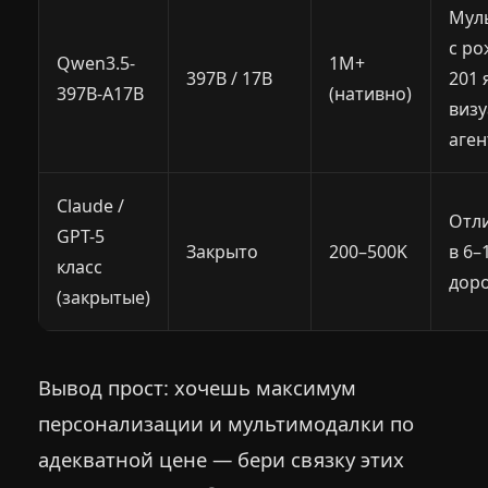
Мул
с ро
Qwen3.5-
1M+
397B / 17B
201 
397B-A17B
(нативно)
виз
аген
Claude /
Отли
GPT-5
Закрыто
200–500K
в 6–
класс
доро
(закрытые)
Вывод прост: хочешь максимум
персонализации и мультимодалки по
адекватной цене — бери связку этих