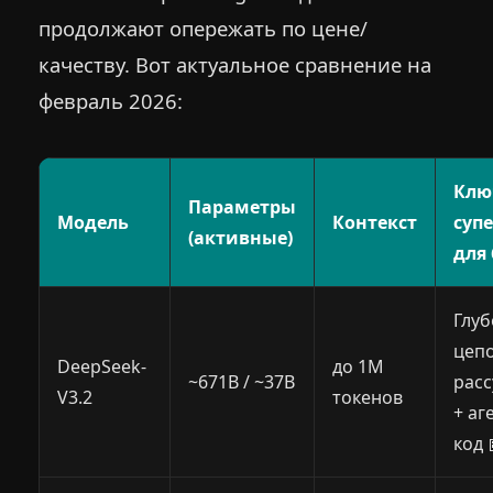
продолжают опережать по цене/
качеству. Вот актуальное сравнение на
февраль 2026:
Клю
Параметры
Модель
Контекст
суп
(активные)
для
Глуб
цеп
DeepSeek-
до 1M
~671B / ~37B
рас
V3.2
токенов
+ аг
код 