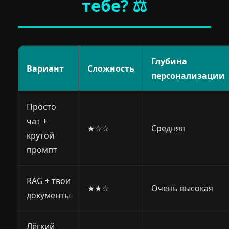
тебе? ⚖️
Глубина
Вариант
Сложность
персонализации
Просто
чат +
★☆☆
Средняя
крутой
промпт
RAG + твои
★★☆
Очень высокая
документы
Лёгкий