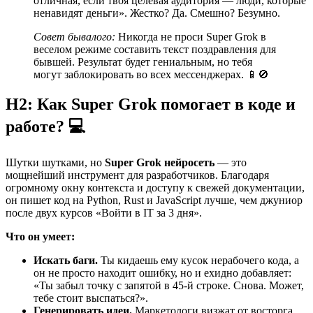
отличная, если твоя целевая аудитория — люди, которые
ненавидят деньги». Жестко? Да. Смешно? Безумно.
Совет бывалого:
Никогда не проси Super Grok в
веселом режиме составить текст поздравления для
бывшей. Результат будет гениальным, но тебя
могут заблокировать во всех мессенджерах. 📱🚫
H2: Как Super Grok помогает в коде и
работе? 💻
Шутки шутками, но
Super Grok нейросеть
— это
мощнейший инструмент для разработчиков. Благодаря
огромному окну контекста и доступу к свежей документации,
он пишет код на Python, Rust и JavaScript лучше, чем джуниор
после двух курсов «Войти в IT за 3 дня».
Что он умеет:
Искать баги.
Ты кидаешь ему кусок нерабочего кода, а
он не просто находит ошибку, но и ехидно добавляет:
«Ты забыл точку с запятой в 45-й строке. Снова. Может,
тебе стоит выспаться?».
Генерировать идеи.
Маркетологи визжат от восторга.