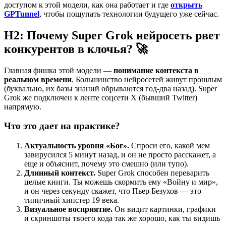
доступом к этой модели, как она работает и где
открыть
GPTunnel
, чтобы пощупать технологии будущего уже сейчас.
H2: Почему Super Grok нейросеть рвет
конкурентов в клочья? 🚀
Главная фишка этой модели —
понимание контекста в
реальном времени
. Большинство нейросетей живут прошлым
(буквально, их базы знаний обрываются год-два назад). Super
Grok же подключен к ленте соцсети X (бывший Twitter)
напрямую.
Что это дает на практике?
Актуальность уровня «Бог».
Спроси его, какой мем
завирусился 5 минут назад, и он не просто расскажет, а
еще и объяснит, почему это смешно (или тупо).
Длинный контекст.
Super Grok способен переварить
целые книги. Ты можешь скормить ему «Войну и мир»,
и он через секунду скажет, что Пьер Безухов — это
типичный хипстер 19 века.
Визуальное восприятие.
Он видит картинки, графики
и скриншоты твоего кода так же хорошо, как ты видишь