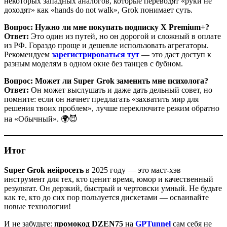
некоторых западных аналогов, которые переводят «руки не
доходят» как «hands do not walk», Grok понимает суть.
Вопрос: Нужно ли мне покупать подписку X Premium+?
Ответ:
Это один из путей, но он дорогой и сложный в оплате
из РФ. Гораздо проще и дешевле использовать агрегаторы.
Рекомендуем
зарегистрироваться тут
— это даст доступ к
разным моделям в одном окне без танцев с бубном.
Вопрос: Может ли Super Grok заменить мне психолога?
Ответ:
Он может выслушать и даже дать дельный совет, но
помните: если он начнет предлагать «захватить мир для
решения твоих проблем», лучше переключите режим обратно
на «Обычный». 🌍😈
Итог
Super Grok нейросеть
в 2025 году — это маст-хэв
инструмент для тех, кто ценит время, юмор и качественный
результат. Он дерзкий, быстрый и чертовски умный. Не будьте
как те, кто до сих пор пользуется дискетами — осваивайте
новые технологии!
И не забудьте:
промокод DZEN75
на
GPTunnel
сам себя не