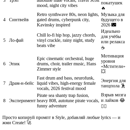
3
Трэп
autotune male vocals, Travis Scott
покатушек
mood, night city vibes
🔥
Retro synthwave 80s, neon lights,
Музыка для
4
Синтвейв
gated drums, cyberpunk city,
будущего в
Kavinsky inspired
2026 🌃
Идеально
Chill lo-fi hip hop, jazzy chords,
для учёбы
5
Ло-фай
vinyl crackle, rainy night, study
или релакса
beats vibe
☕
Мотивация
Epic cinematic orchestral, huge
уровня
6
Эпик
drums, choir, trailer music, Hans
«Мстители»
Zimmer style
💥
Fast drum and bass, neurofunk,
Энергия для
7
Драм-н-бейс
liquid vibes, high-energy female
танцпола 🕺
vocals, 2026 festival mood
Взрыв мозга
Pirate sea shanty trap fusion,
и лайков 😂
8
Эксперимент
heavy 808, autotune pirate vocals,
funny adventure
🏴‍☠️
Просто копируй промпт в Style, добавляй любые lyrics — и
жми Create! 🚀