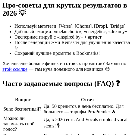
Про-советы для крутых результатов в
2026 💡
Используй метатеги: [Verse], [Chorus], [Drop], [Bridge]
Добавляй эмоции: «melancholic», «energetic», «dreamy»
Экспериментируй с «inspired by» + артист
После генерации жми Remaster для улучшения качества
✨
Сохраняй лучшие промпты в Bookmarks!
Хочешь ещё больше фишек и готовых промптов? Заходи по
этой ссылке
— там куча полезного для новичков 😊
Часто задаваемые вопросы (FAQ) ❓
Вопрос
Ответ
Да! 50 кредитов в день бесплатно. Для
Suno бесплатный?
большего — тарифы Pro/Premier 🔥
Можно ли
Да, в 2026 есть Add Vocals и upload vocal
загружать свой
stems! 🎙️
голос?