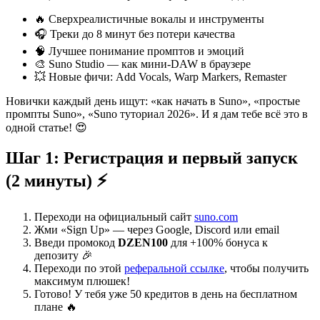
🔥 Сверхреалистичные вокалы и инструменты
🎧 Треки до 8 минут без потери качества
🧠 Лучшее понимание промптов и эмоций
🎨 Suno Studio — как мини-DAW в браузере
💥 Новые фичи: Add Vocals, Warp Markers, Remaster
Новички каждый день ищут: «как начать в Suno», «простые
промпты Suno», «Suno туториал 2026». И я дам тебе всё это в
одной статье! 😍
Шаг 1: Регистрация и первый запуск
(2 минуты) ⚡
Переходи на официальный сайт
suno.com
Жми «Sign Up» — через Google, Discord или email
Введи промокод
DZEN100
для +100% бонуса к
депозиту 🎉
Переходи по этой
реферальной ссылке
, чтобы получить
максимум плюшек!
Готово! У тебя уже 50 кредитов в день на бесплатном
плане 🔥