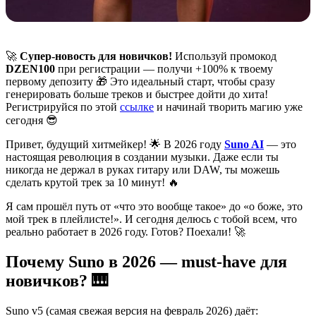
🚀
Супер-новость для новичков!
Используй промокод
DZEN100
при регистрации — получи +100% к твоему
первому депозиту 🎁 Это идеальный старт, чтобы сразу
генерировать больше треков и быстрее дойти до хита!
Регистрируйся по этой
ссылке
и начинай творить магию уже
сегодня 😎
Привет, будущий хитмейкер! 🌟 В 2026 году
Suno AI
— это
настоящая революция в создании музыки. Даже если ты
никогда не держал в руках гитару или DAW, ты можешь
сделать крутой трек за 10 минут! 🔥
Я сам прошёл путь от «что это вообще такое» до «о боже, это
мой трек в плейлисте!». И сегодня делюсь с тобой всем, что
реально работает в 2026 году. Готов? Поехали! 🚀
Почему Suno в 2026 — must-have для
новичков? 🎹
Suno v5 (самая свежая версия на февраль 2026) даёт: