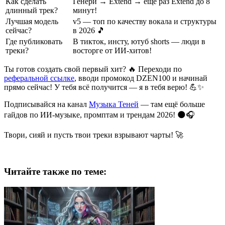
Как сделать
Генери → Extend → ещё раз Extend до 8
длинный трек?
минут!
Лучшая модель
v5 — топ по качеству вокала и структуры
сейчас?
в 2026 🎵
Где публиковать
В тикток, инсту, ютуб shorts — люди в
треки?
восторге от ИИ-хитов!
Ты готов создать свой первый хит? 🔥 Переходи по
реферальной ссылке
, вводи промокод DZEN100 и начинай
прямо сейчас! У тебя всё получится — я в тебя верю! 💪✨
Подписывайся на канал
Музыка Теней
— там ещё больше
гайдов по ИИ-музыке, промптам и трендам 2026! 🌑🎧
Твори, сияй и пусть твои треки взрывают чарты! 🚀
Читайте также по теме: