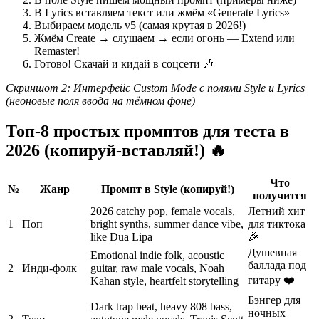
В Lyrics вставляем текст или жмём «Generate Lyrics»
Выбираем модель v5 (самая крутая в 2026!)
Жмём Create → слушаем → если огонь — Extend или
Remaster!
Готово! Скачай и кидай в соцсети 🎶
Скриншот 2: Интерфейс Custom Mode с полями Style и Lyrics
(неоновые поля ввода на тёмном фоне)
Топ-8 простых промптов для теста в
2026 (копируй-вставляй!) 🔥
Что
№
Жанр
Промпт в Style (копируй!)
получится
2026 catchy pop, female vocals,
Летний хит
1
Поп
bright synths, summer dance vibe,
для тиктока
like Dua Lipa
🎉
Душевная
Emotional indie folk, acoustic
баллада под
2
Инди-фолк
guitar, raw male vocals, Noah
гитару ❤️
Kahan style, heartfelt storytelling
Бэнгер для
Dark trap beat, heavy 808 bass,
ночных