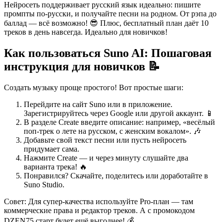
Нейросеть поддерживает русский язык идеально: пишите
промпты по-русски, и получайте песни на родном. От рэпа до
баллад — всё возможно! 😎 Плюс, бесплатный план даёт 10
треков в день навсегда. Идеально для новичков!
Как пользоваться Suno AI: Пошаговая
инструкция для новичков 📝
Создать музыку проще простого! Вот простые шаги:
Перейдите на сайт Suno или в приложение.
Зарегистрируйтесь через Google или другой аккаунт. 📱
В разделе Create введите описание: например, «весёлый
поп-трек о лете на русском, с женским вокалом». 🎶
Добавьте свой текст песни или пусть нейросеть
придумает сама.
Нажмите Create — и через минуту слушайте два
варианта трека! 🔥
Понравился? Скачайте, поделитесь или доработайте в
Suno Studio.
Совет: Для супер-качества используйте Pro-план — там
коммерческие права и редактор треков. А с промокодом
DZEN75 старт будет ещё выгоднее! 💰