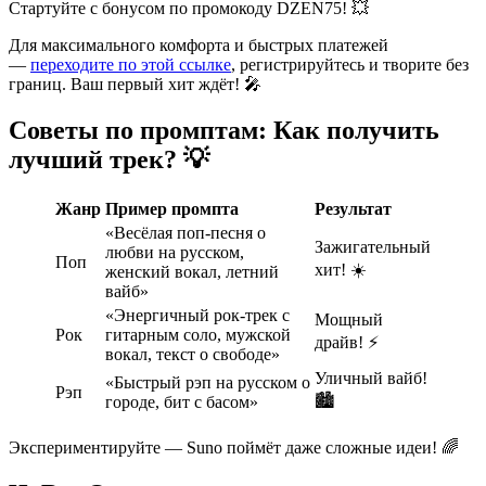
Стартуйте с бонусом по промокоду DZEN75! 💥
Для максимального комфорта и быстрых платежей
—
переходите по этой ссылке
, регистрируйтесь и творите без
границ. Ваш первый хит ждёт! 🎤
Советы по промптам: Как получить
лучший трек? 💡
Жанр
Пример промпта
Результат
«Весёлая поп-песня о
Зажигательный
любви на русском,
Поп
хит! ☀️
женский вокал, летний
вайб»
«Энергичный рок-трек с
Мощный
Рок
гитарным соло, мужской
драйв! ⚡
вокал, текст о свободе»
Уличный вайб!
«Быстрый рэп на русском о
Рэп
🏙️
городе, бит с басом»
Экспериментируйте — Suno поймёт даже сложные идеи! 🌈