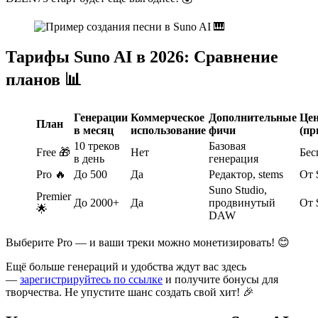
Тарифы Suno AI в 2026: Сравнение
планов 📊
Генерации
Коммерческое
Дополнительные
Це
План
в месяц
использование
фичи
(пр
10 треков
Базовая
Free 🎁
Нет
Бес
в день
генерация
Pro 🔥
До 500
Да
Редактор, stems
От 
Suno Studio,
Premier
До 2000+
Да
продвинутый
От 
🌟
DAW
Выберите Pro — и ваши треки можно монетизировать! 😊
Ещё больше генераций и удобства ждут вас здесь
—
зарегистрируйтесь по ссылке
и получите бонусы для
творчества. Не упустите шанс создать свой хит! 🎉