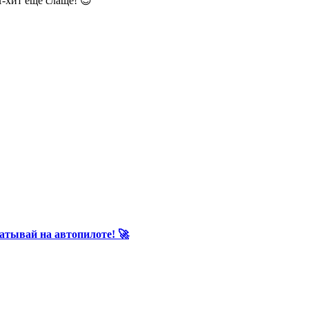
-хит ещё слаще! 😉
батывай на автопилоте! 🚀