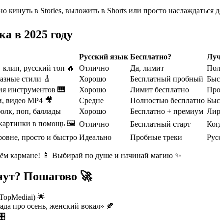
о кинуть в Stories, выложить в Shorts или просто наслаждаться 
а в 2025 году
Русский язык
Бесплатно?
Луч
 клип, русский топ 🔥
Отлично
Да, лимит
Пол
разные стили 🎸
Хорошо
Бесплатный пробный
Быс
я инструментов 🎹
Хорошо
Лимит бесплатно
Про
и, видео MP4 🎥
Средне
Полностью бесплатно
Быс
олк, поп, баллады
Хорошо
Бесплатно + премиум
Лир
 картинки в помощь 🖼️
Отлично
Бесплатный старт
Ког
ровне, просто и быстро
Идеально
Пробные треки
Рус
ём кармане! 📱 Выбирай по душе и начинай магию ✨
инут? Пошагово 🚀
TopMediai) 🌟
ада про осень, женский вокал» 🍂
️