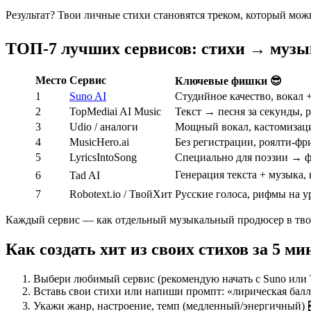
Результат? Твои личные стихи становятся треком, который можн
ТОП-7 лучших сервисов: стихи → музык
Место
Сервис
Ключевые фишки 😎
1
Suno AI
Студийное качество, вокал +
2
TopMediai AI Music
Текст → песня за секунды, 
3
Udio / аналоги
Мощный вокал, кастомизаци
4
MusicHero.ai
Без регистрации, роялти-фр
5
LyricsIntoSong
Специально для поэзии → ф
Генерация текста + музыка,
6
Tad AI
7
Robotext.io / ТвойХит
Русские голоса, рифмы на у
Каждый сервис — как отдельный музыкальный продюсер в тво
Как создать хит из своих стихов за 5 м
Выбери любимый сервис (рекомендую начать с Suno или 
Вставь свои стихи или напиши промпт: «лирическая балл
Укажи жанр, настроение, темп (медленный/энергичный) 