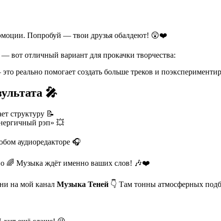
 эмоции. Попробуй — твои друзья обалдеют! 😲❤️
 — вот отличный вариант для прокачки творчества:
это реально помогает создать больше треков и поэкспериментир
ультата 🎤
ет структуру 📝
энергичный рэп» 💥
юбом аудиоредакторе 🎧
во 🌈 Музыка ждёт именно ваших слов! 🎶❤️
яни на мой канал
Музыка Теней
👇 Там тонны атмосферных подб