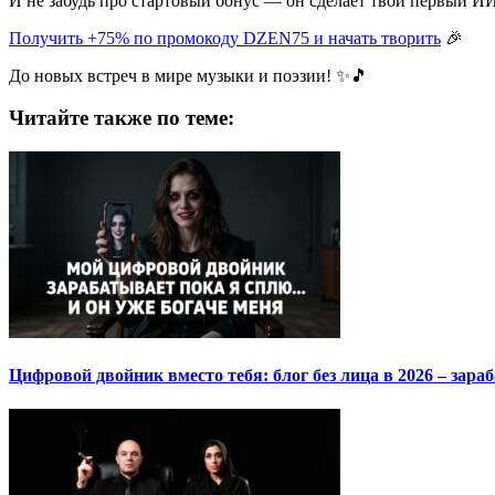
И не забудь про стартовый бонус — он сделает твой первый ИИ
Получить +75% по промокоду DZEN75 и начать творить
🎉
До новых встреч в мире музыки и поэзии! ✨🎵
Читайте также по теме:
Цифровой двойник вместо тебя: блог без лица в 2026 – зара