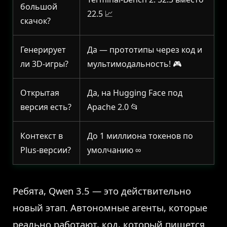
большой
22.5 📈
скачок?
Генерирует
Да — прототипы через код и
ли 3D-игры?
мультимодальность! 🎮
Открытая
Да, на Hugging Face под
версия есть?
Apache 2.0 📂
Контекст в
До 1 миллиона токенов по
Plus-версии?
умолчанию ∞
Ребята, Qwen 3.5 — это действительно
новый этап. Автономные агенты, которые
реально работают, код, который пишется