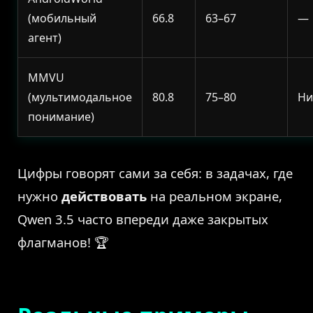
(мобильный
66.8
63–67
—
агент)
MMVU
(мультимодальное
80.8
75–80
Ни
понимание)
Цифры говорят сами за себя: в задачах, где
нужно
действовать
на реальном экране,
Qwen 3.5 часто впереди даже закрытых
флагманов! 🏆