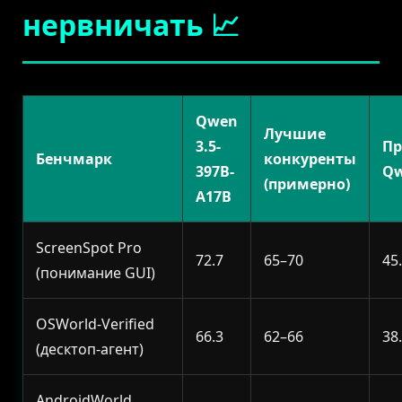
нервничать 📈
Qwen
Лучшие
3.5-
П
Бенчмарк
конкуренты
397B-
Q
(примерно)
A17B
ScreenSpot Pro
72.7
65–70
45
(понимание GUI)
OSWorld-Verified
66.3
62–66
38
(десктоп-агент)
AndroidWorld