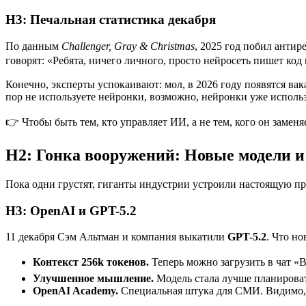
H3: Печальная статистика декабря
По данным
Challenger, Gray & Christmas
, 2025 год побил анти
говорят: «Ребята, ничего личного, просто нейросеть пишет код и
Конечно, эксперты успокаивают: мол, в 2026 году появятся вак
пор не используете нейронки, возможно, нейронки уже использ
👉 Чтобы быть тем, кто управляет ИИ, а не тем, кого он замен
H2: Гонка вооружений: Новые модели 
Пока одни грустят, гиганты индустрии устроили настоящую п
H3: OpenAI и GPT-5.2
11 декабря Сэм Альтман и компания выкатили
GPT-5.2
. Что но
Контекст 256k токенов.
Теперь можно загрузить в чат «В
Улучшенное мышление.
Модель стала лучше планироват
OpenAI Academy.
Специальная штука для СМИ. Видимо, ч