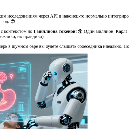
оким исследованиям через API и наконец-то нормально интегриро
 год. 😎
 с контекстом до
1 миллиона токенов
! 🤯 Один миллион, Карл! 
вежливо, но правдиво).
перь в шумном баре вы будете слышать собеседника идеально. По