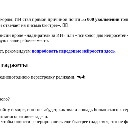
рекорды: ИИ стал прямой причиной почти
55 000 увольнений
толь
 отвечает на письма быстрее». 🤷‍♂️
ансии вроде «надзиратель за ИИ» или «психолог для нейросетей» 
уют ваше рабочее место.
яет, рекомендуем
попробовать передовые нейросети здесь
.
и гаджеты
редновогоднюю перестрелку релизами. 🔫🎄
вого?
ойну и мир», и он не забудет, как звали лошадь Болконского к се
ь многошаговые задачи.
тобы новости генерировались еще быстрее (надеемся, что не ф