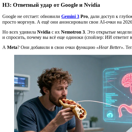
H3: Ответный удар от Google и Nvidia
Google не отстает: обновили
Gemini 3
Pro
, дали доступ к глуб
просто моргнув. А ещё они анонсировали свои AI-очки на 2026
Но всех удивила
Nvidia
с их
Nemotron 3
. Это открытые модели
и спросить, почему вы всё еще одиноки (спойлер: ИИ ответит 
А
Meta
? Они добавили в свои очки функцию
«Hear Better»
. Те