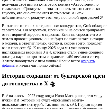
получила своё имя из культового романа «Автостопом по
галактике». «Грокнуть» — значит понять что-то настолько
глубоко, что оно становится частью тебя. И Grok
действительно «грокнул» этот мир по полной программе! 🌌
В отличие от своих «стерильных» конкурентов, Grok обладает
характером. Он остроумен, ироничен и не боится приправить
ответ порцией здорового сарказма. Если вы спросите его о
чем-то провокационном, он не будет полчаса читать нотации
о морали, а ответит прямо, честно и, скорее всего, подколет
вас в процессе 😏. К концу 2025 года мы уже вовсю
наслаждаемся версиями 3 и 4, которые стали умнее среднего
доктора наук, но при этом сохранили вайб весёлого соседа.
Хотите пообщаться с ним лично? Проще всего
открыть
gptunnel
и начать чат прямо сейчас!
История создания: от бунтарской идеи
до господства в X 🛸
Всё началось в 2023 году, когда Илон Маск решил, что миру
нужен ИИ, который не будет «промывать мозги»
пользователям цензурой. Так появилась xAI. Первая версия
была похожа на подростка на скейте — дерзкая, быстрая, но