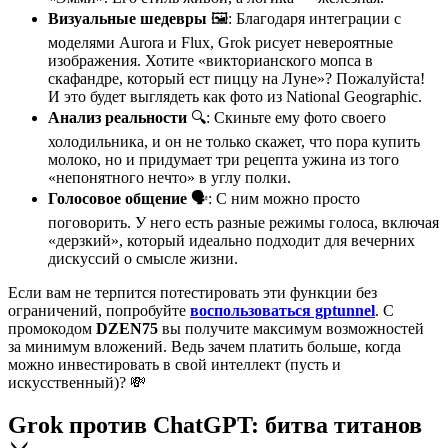
Визуальные шедевры
🖼️: Благодаря интеграции с
моделями Aurora и Flux, Grok рисует невероятные
изображения. Хотите «викторианского мопса в
скафандре, который ест пиццу на Луне»? Пожалуйста!
И это будет выглядеть как фото из National Geographic.
Анализ реальности
🔍: Скиньте ему фото своего
холодильника, и он не только скажет, что пора купить
молоко, но и придумает три рецепта ужина из того
«непонятного нечто» в углу полки.
Голосовое общение
🗣️: С ним можно просто
поговорить. У него есть разные режимы голоса, включая
«дерзкий», который идеально подходит для вечерних
дискуссий о смысле жизни.
Если вам не терпится потестировать эти функции без
ограничений, попробуйте
воспользоваться gptunnel
. С
промокодом
DZEN75
вы получите максимум возможностей
за минимум вложений. Ведь зачем платить больше, когда
можно инвестировать в свой интеллект (пусть и
искусственный)? 💸
Grok против ChatGPT: битва титанов