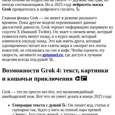
иногда спотыкающаяся. Но к 2025 году
нейросеть маска
Grok
превратилась в цифрового гиганта. 🦾
Главная фишка Grok — он живет в режиме реального
времени. Пока другие модели пережевывают данные
двухлетней давности, Grok черпает информацию напрямую из
соцсети X (бывший Twitter). Он знает о свежем меме, который
появился пять минут назад, и о курсе акций, который
изменился секунду назад. Это как иметь друга, который
одновременно читает все газеты мира и смотрит все ленты
новостей, не отвлекаясь на сон и кофе. Чтобы оценить эту
скорость, загляните на
gptunnel.ru
, где доступ к лучшим
моделям всегда под рукой 🚀.
Возможности Grok 4: текст, картинки
и кошачьи приключения 🎨🖼️
Grok — это не просто чат-бот, это мультимедийный
швейцарский нож. Вот что он умеет делать в конце 2025 года:
Генерация текста с душой
📝: Он пишет код, статьи и
сценарии так, будто у него за спиной пара премий
«Эмми». Его стиль живой, а логика — железная.