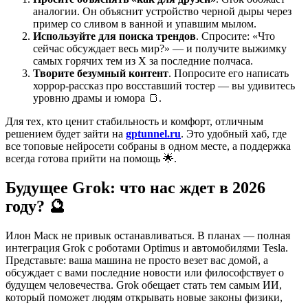
аналогии. Он объяснит устройство черной дыры через
пример со сливом в ванной и упавшим мылом.
Используйте для поиска трендов
. Спросите: «Что
сейчас обсуждает весь мир?» — и получите выжимку
самых горячих тем из X за последние полчаса.
Творите безумный контент
. Попросите его написать
хоррор-рассказ про восставший тостер — вы удивитесь
уровню драмы и юмора 🍞.
Для тех, кто ценит стабильность и комфорт, отличным
решением будет зайти на
gptunnel.ru
. Это удобный хаб, где
все топовые нейросети собраны в одном месте, а поддержка
всегда готова прийти на помощь 🌟.
Будущее Grok: что нас ждет в 2026
году? 🔮
Илон Маск не привык останавливаться. В планах — полная
интеграция Grok с роботами Optimus и автомобилями Tesla.
Представьте: ваша машина не просто везет вас домой, а
обсуждает с вами последние новости или философствует о
будущем человечества. Grok обещает стать тем самым ИИ,
который поможет людям открывать новые законы физики,