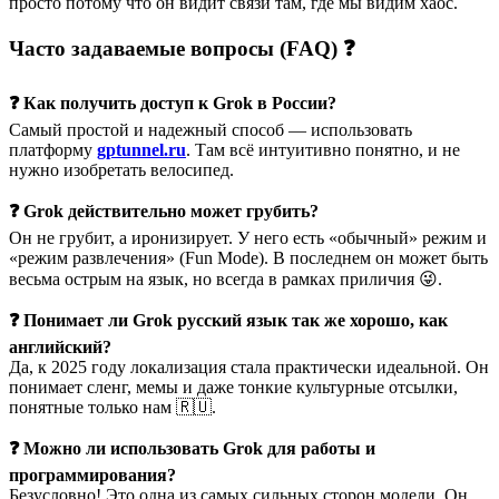
просто потому что он видит связи там, где мы видим хаос.
Часто задаваемые вопросы (FAQ) ❓
❓ Как получить доступ к Grok в России?
Самый простой и надежный способ — использовать
платформу
gptunnel.ru
. Там всё интуитивно понятно, и не
нужно изобретать велосипед.
❓ Grok действительно может грубить?
Он не грубит, а иронизирует. У него есть «обычный» режим и
«режим развлечения» (Fun Mode). В последнем он может быть
весьма острым на язык, но всегда в рамках приличия 😜.
❓ Понимает ли Grok русский язык так же хорошо, как
английский?
Да, к 2025 году локализация стала практически идеальной. Он
понимает сленг, мемы и даже тонкие культурные отсылки,
понятные только нам 🇷🇺.
❓ Можно ли использовать Grok для работы и
программирования?
Безусловно! Это одна из самых сильных сторон модели. Он