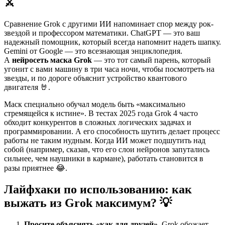
⚔️
Сравнение Grok с другими ИИ напоминает спор между рок-
звездой и профессором математики. ChatGPT — это ваш
надежный помощник, который всегда напомнит надеть шапку.
Gemini от Google — это всезнающая энциклопедия.
А
нейросеть маска Grok
— это тот самый парень, который
угонит с вами машину в три часа ночи, чтобы посмотреть на
звезды, и по дороге объяснит устройство квантового
двигателя 🤘.
Маск специально обучал модель быть «максимально
стремящейся к истине». В тестах 2025 года Grok 4 часто
обходит конкурентов в сложных логических задачах и
программировании. А его способность шутить делает процесс
работы не таким нудным. Когда ИИ может подшутить над
собой (например, сказав, что его слои нейронов запутались
сильнее, чем наушники в кармане), работать становится в
разы приятнее 😂.
Лайфхаки по использованию: как
выжать из Grok максимум? 💡
Просите объяснять «как для друзей»
. Grok обожает