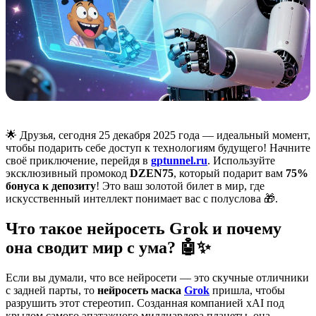
🌟 Друзья, сегодня 25 декабря 2025 года — идеальный момент,
чтобы подарить себе доступ к технологиям будущего! Начните
своё приключение, перейдя в
gptunnel.ru
. Используйте
эксклюзивный промокод
DZEN75
, который подарит вам
75%
бонуса к депозиту
! Это ваш золотой билет в мир, где
искусственный интеллект понимает вас с полуслова 🎁.
Что такое нейросеть Grok и почему
она сводит мир с ума? 🤖✨
Если вы думали, что все нейросети — это скучные отличники
с задней парты, то
нейросеть маска
Grok
пришла, чтобы
разрушить этот стереотип. Созданная компанией xAI под
крылом самого эпатажного миллиардера планеты, она