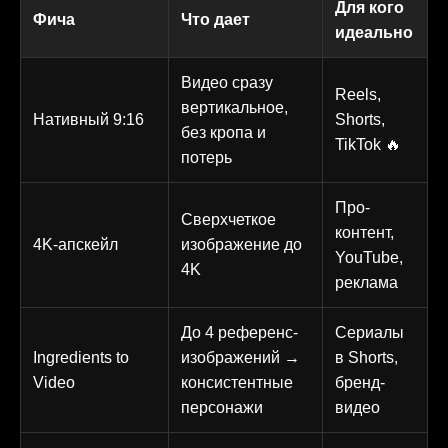
Для кого
Фича
Что дает
идеально
Видео сразу
Reels,
вертикальное,
Нативный 9:16
Shorts,
без кропа и
TikTok 🔥
потерь
Про-
Сверхчеткое
контент,
4K-апскейл
изображение до
YouTube,
4K
реклама
До 4 референс-
Сериалы
Ingredients to
изображений →
в Shorts,
Video
консистентные
бренд-
персонажи
видео