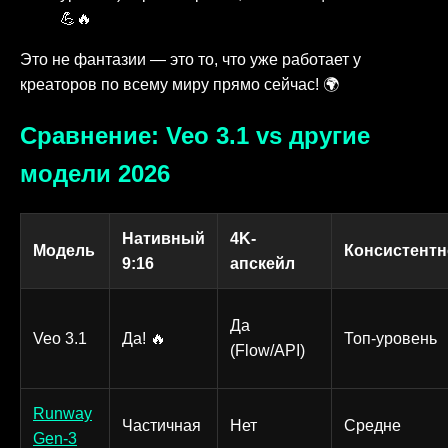
💪🔥
Это не фантазии — это то, что уже работает у
креаторов по всему миру прямо сейчас! 🌍
Сравнение: Veo 3.1 vs другие
модели 2026
Нативный
4K-
Модель
Консистентн
9:16
апскейл
Да
Veo 3.1
Да! 🔥
Топ-уровень
(Flow/API)
Runway
Частичная
Нет
Средне
Gen-3