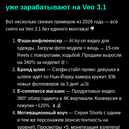
уже зарабатывают на Veo 3.1
Вот несколько свежих примеров из 2026 года — всё
снято на Veo 3.1 без единого монтажа! 🎥
Фэшн-инфлюенсер
— AI try-on видео для
одежды. Загрузи фото модели + вещь → 15-сек
Reels с поворотами, ходьбой. Продажи выросли
на 340% за неделю! 👗✨
Бренд шляп
— Селфи-стайл промо: девушка в
шляпе идёт по Нью-Йорку, камера кружит. 83k
новых фолловеров за 3 дня! 🧢🚀
E-commerce магазин
— Продуктовые видео:
360° обзор гаджета в 4K вертикали. Конверсия в
покупки +120%. 📱💰
Мотивационный коуч
— Серия Shorts с одним
и тем же персонажем (консистентность на
уровне!). Просмотры ×5, монетизация взлетела!