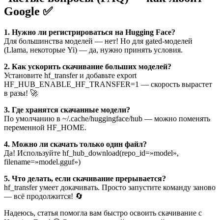
Google ✅
1. Нужно ли регистрироваться на Hugging Face?
Для большинства моделей — нет! Но для gated-моделей
(Llama, некоторые Yi) — да, нужно принять условия.
2. Как ускорить скачивание больших моделей?
Установите hf_transfer и добавьте export
HF_HUB_ENABLE_HF_TRANSFER=1 — скорость вырастет
в разы! 🚀
3. Где хранятся скачанные модели?
По умолчанию в ~/.cache/huggingface/hub — можно поменять
переменной HF_HOME.
4. Можно ли скачать только один файл?
Да! Используйте hf_hub_download(repo_id=»model»,
filename=»model.gguf»)
5. Что делать, если скачивание прерывается?
hf_transfer умеет докачивать. Просто запустите команду заново
— всё продолжится! 🔄
Надеюсь, статья помогла вам быстро освоить скачивание с