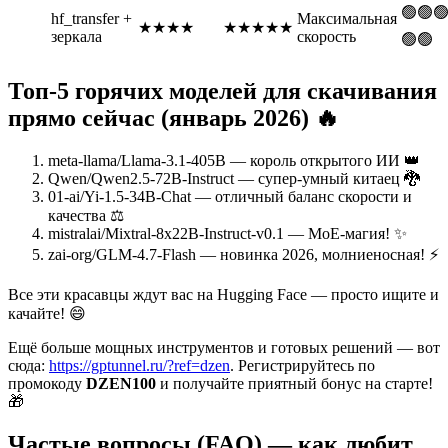
🟢🟢
hf_transfer +
Максимальная
★★★★
★★★★★
зеркала
скорость
🟢🟢
Топ-5 горячих моделей для скачивания
прямо сейчас (январь 2026) 🔥
meta-llama/Llama-3.1-405B — король открытого ИИ 👑
Qwen/Qwen2.5-72B-Instruct — супер-умный китаец 🐉
01-ai/Yi-1.5-34B-Chat — отличный баланс скорости и
качества ⚖️
mistralai/Mixtral-8x22B-Instruct-v0.1 — MoE-магия! ✨
zai-org/GLM-4.7-Flash — новинка 2026, молниеносная! ⚡
Все эти красавцы ждут вас на Hugging Face — просто ищите и
качайте! 😄
Ещё больше мощных инструментов и готовых решений — вот
сюда:
https://gptunnel.ru/?ref=dzen
. Регистрируйтесь по
промокоду
DZEN100
и получайте приятный бонус на старте!
🎁
Частые вопросы (FAQ) — как любит