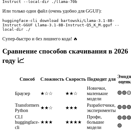
Или только один файл (очень удобно для GGUF):
huggingface-cli download bartowski/Llama-3.1-8B-
Instruct-GGUF Llama-3.1-8B-Instruct-Q5_K_M.gguf --
Супер-быстро и без лишнего кода! 🔥
Сравнение способов скачивания в 2026
году 📈
Эмодз
Способ
Сложность
Скорость
Подходит для
оценк
Новички,
🟢🟢
Браузер
★☆☆
★★☆
маленькие
модели
Transformers
Разработчики,
🟢🟢
★★☆
★★★
Python
эксперименты
CLI
Профи,
🟢🟢
huggingface-
★★★
★★★★
большие
🟢
cli
модели