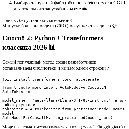
Выбираете нужный файл (обычно .safetensors или GGUF
для локального запуска) и качаете ☁️
Плюсы: без установки, мгновенно!
Минусы: большие модели (70B+) могут качаться долго 😅
Способ 2: Python + Transformers —
классика 2026 📊
Самый популярный метод среди разработчиков.
Устанавливаем библиотеки и качаем одной строкой! ⚡
from transformers import AutoModelForCausalLM, 
AutoTokenizer

model_name = "meta-llama/Llama-3.1-8B-Instruct"  # или 
любая другая 🔥

tokenizer = AutoTokenizer.from_pretrained(model_name)

model = 
Модель автоматически скачается в кэш (~/.cache/huggingface) и