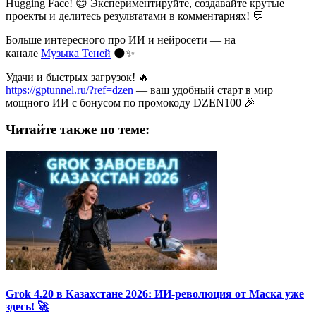
Hugging Face! 😊 Экспериментируйте, создавайте крутые
проекты и делитесь результатами в комментариях! 💬
Больше интересного про ИИ и нейросети — на
канале
Музыка Теней
🌑✨
Удачи и быстрых загрузок! 🔥
https://gptunnel.ru/?ref=dzen
— ваш удобный старт в мир
мощного ИИ с бонусом по промокоду DZEN100 🎉
Читайте также по теме:
Grok 4.20 в Казахстане 2026: ИИ-революция от Маска уже
здесь! 🚀