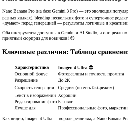
Nano Banana Pro (на базе Gemini 3 Pro) — это эволюция популя
разных языках), blending нескольких фото и суперточное редак
«думает» перед генерацией — результаты логичные и креативны
Оба инструмента доступны в Gemini и AI Studio, и они реальн
приятный сюрприз для новичков! 😉
Ключевые различия: Таблица сравнени
Характеристика
Imagen 4 Ultra 😎
Основной фокус
Фотореализм и точность промпта
Разрешение
До 2K
Скорость генерации
Средняя (но есть fast-режим)
Текст в изображении
Хороший
Редактирование фото
Базовое
Лучше для
Профессиональные фото, маркетин
Как видно, Imagen 4 Ultra — король реализма, а Nano Banana P