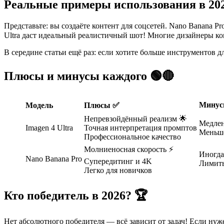
Реальные примеры использования в 202
Представьте: вы создаёте контент для соцсетей. Nano Banana P
Ultra даст идеальный реалистичный шот! Многие дизайнеры ком
В середине статьи ещё раз: если хотите больше инструментов д
Плюсы и минусы каждого 🟢🔴
Минус
Модель
Плюсы ✅
Непревзойдённый реализм 🌟
Медлен
Imagen 4 Ultra
Точная интерпретация промптов
Меньше
Профессиональное качество
Молниеносная скорость ⚡
Иногда
Nano Banana Pro
Супередитинг и 4K
Лимиты
Легко для новичков
Кто победитель в 2026? 🏆
Нет абсолютного победителя — всё зависит от задач! Если нуж