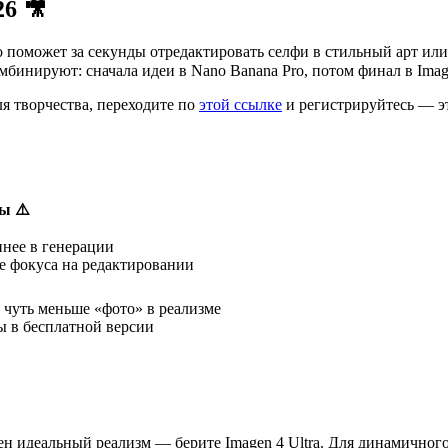
6 🎥
ro поможет за секунды отредактировать селфи в стильный арт ил
бинируют: сначала идеи в Nano Banana Pro, потом финал в Imag
ля творчества, переходите по
этой ссылке
и регистрируйтесь — э
ы ⚠️
нее в генерации
 фокуса на редактировании
 чуть меньше «фото» в реализме
 в бесплатной версии
ен идеальный реализм — берите Imagen 4 Ultra. Для динамичног