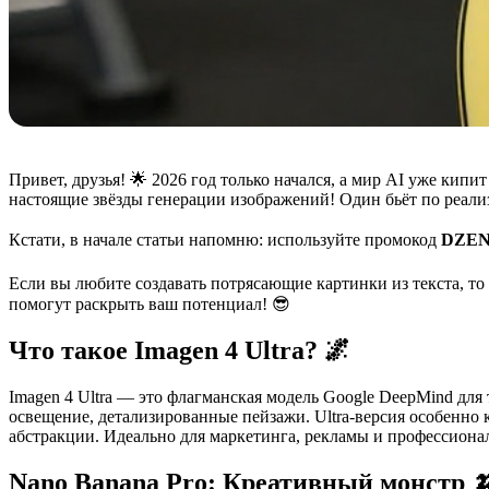
Привет, друзья! 🌟 2026 год только начался, а мир AI уже кип
настоящие звёзды генерации изображений! Один бьёт по реализм
Кстати, в начале статьи напомню: используйте промокод
DZEN
Если вы любите создавать потрясающие картинки из текста, то
помогут раскрыть ваш потенциал! 😎
Что такое Imagen 4 Ultra? 🌌
Imagen 4 Ultra — это флагманская модель Google DeepMind для 
освещение, детализированные пейзажи. Ultra-версия особенно
абстракции. Идеально для маркетинга, рекламы и профессиона
Nano Banana Pro: Креативный монстр 