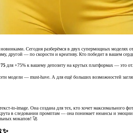
ит новинками. Сегодня разберёмся в двух супермощных моделях о
у, другой — по скорости и креативу. Кто победит в вашем сердц
75
для +75% к вашему депозиту на крутых платформах — это отл
 эти модели — must-have. А для ещё больших возможностей загл
текст-to-image. Она создана для тех, кто хочет максимального ф
 крута в следовании промптам — она понимает нюансы и эмоции 
льных мокапов! 🚀
🍌✨