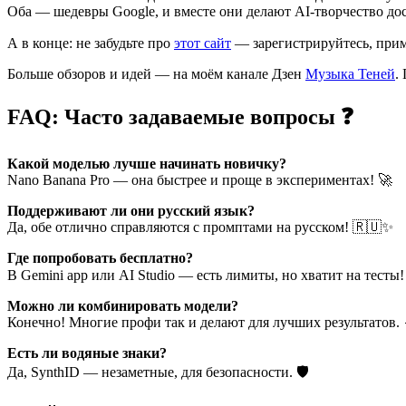
Оба — шедевры Google, и вместе они делают AI-творчество дос
А в конце: не забудьте про
этот сайт
— зарегистрируйтесь, прим
Больше обзоров и идей — на моём канале Дзен
Музыка Теней
.
FAQ: Часто задаваемые вопросы ❓
Какой моделью лучше начинать новичку?
Nano Banana Pro — она быстрее и проще в экспериментах! 🚀
Поддерживают ли они русский язык?
Да, обе отлично справляются с промптами на русском! 🇷🇺✨
Где попробовать бесплатно?
В Gemini app или AI Studio — есть лимиты, но хватит на тесты!
Можно ли комбинировать модели?
Конечно! Многие профи так и делают для лучших результатов. 
Есть ли водяные знаки?
Да, SynthID — незаметные, для безопасности. 🛡️