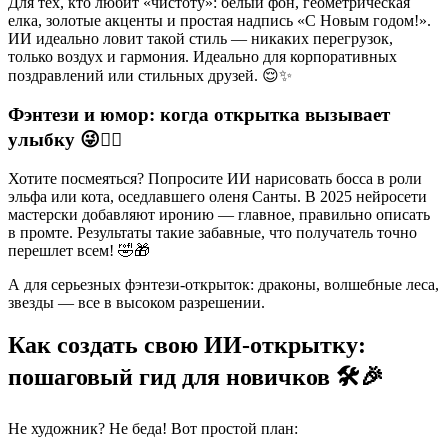
Для тех, кто любит «чистоту»: белый фон, геометрическая
елка, золотые акценты и простая надпись «С Новым годом!».
ИИ идеально ловит такой стиль — никаких перегрузок,
только воздух и гармония. Идеально для корпоративных
поздравлений или стильных друзей. 😌✨
Фэнтези и юмор: когда открытка вызывает
улыбку 😜🧙‍♂️
Хотите посмеяться? Попросите ИИ нарисовать босса в роли
эльфа или кота, оседлавшего оленя Санты. В 2025 нейросети
мастерски добавляют иронию — главное, правильно описать
в промте. Результаты такие забавные, что получатель точно
перешлет всем! 🤣🎁
А для серьезных фэнтези-открыток: драконы, волшебные леса,
звезды — все в высоком разрешении.
Как создать свою ИИ-открытку:
пошаговый гид для новичков 🛠️🎉
Не художник? Не беда! Вот простой план: