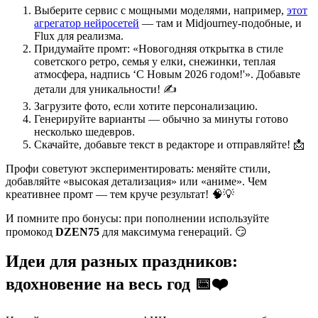
Выберите сервис с мощными моделями, например,
этот
агрегатор нейросетей
— там и Midjourney-подобные, и
Flux для реализма.
Придумайте промт: «Новогодняя открытка в стиле
советского ретро, семья у елки, снежинки, теплая
атмосфера, надпись ‘С Новым 2026 годом!'». Добавьте
детали для уникальности! ✍️
Загрузите фото, если хотите персонализацию.
Генерируйте варианты — обычно за минуты готово
несколько шедевров.
Скачайте, добавьте текст в редакторе и отправляйте! 📩
Профи советуют экспериментировать: меняйте стили,
добавляйте «высокая детализация» или «аниме». Чем
креативнее промт — тем круче результат! 🧠💡
И помните про бонусы: при пополнении используйте
промокод
DZEN75
для максимума генераций. 😏
Идеи для разных праздников:
вдохновение на весь год 📅❤️