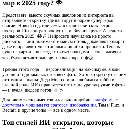
мир в 2025 году? 🌟
Представьте: вместо скучных шаблонов из интернета вы
отправляете открытку, где ваш друг в образе супергероя
спасает Новый год, или семья в стиле советских ретро-
постеров 70-х танцует вокруг елки. Звучит круто? А ведь это
реальность 2025! 😂🎉 Нейросети научились не просто
рисовать — они понимают нюансы стиля, добавляют юмор и
даже исправляют «шестипалые» ошибки прошлого. Теперь
руки на картинках всегда с пятью пальцами, а снег выглядит
так, будто вот-вот выпадет на ваш экран! ❄️😄
Тренды этого года — персонализация на максимуме. Люди
устали от одинаковых стоковых фото. Хотят открытку с своим
питомцем в шапке Деда Мороза или с любимым хобби в
главной роли. ИИ справляется с этим на ура: загружаете фото
— и вуаля, шедевр готов! 🐶🎅
Для таких экспериментов идеально подойдет
платформа с
доступом к мощным генераторам изображений
. Там и Flux, и
Recraft, и другие топы — все в одном месте.
Топ стилей ИИ-открыток, которые