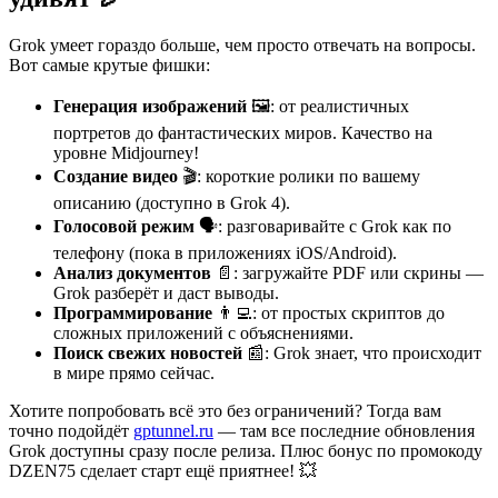
Grok умеет гораздо больше, чем просто отвечать на вопросы.
Вот самые крутые фишки:
Генерация изображений
🖼️: от реалистичных
портретов до фантастических миров. Качество на
уровне Midjourney!
Создание видео
🎬: короткие ролики по вашему
описанию (доступно в Grok 4).
Голосовой режим
🗣️: разговаривайте с Grok как по
телефону (пока в приложениях iOS/Android).
Анализ документов
📄: загружайте PDF или скрины —
Grok разберёт и даст выводы.
Программирование
👨‍💻: от простых скриптов до
сложных приложений с объяснениями.
Поиск свежих новостей
📰: Grok знает, что происходит
в мире прямо сейчас.
Хотите попробовать всё это без ограничений? Тогда вам
точно подойдёт
gptunnel.ru
— там все последние обновления
Grok доступны сразу после релиза. Плюс бонус по промокоду
DZEN75 сделает старт ещё приятнее! 💥