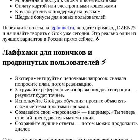
Мгновенный доступ к Grok 4 и всем новинкам
Оплату картой или электронными кошельками
Круглосуточную поддержку на русском
Щедрые бонусы для новых пользователей
Переходите по ссылке
gptunnel.ru
, вводите промокод DZEN75
и начинайте творить с Grok уже сегодня! Это реально один из
лучших вариантов в России прямо сейчас. 🌟
Лайфхаки для новичков и
продвинутых пользователей ⚡
Экспериментируйте с цепочками запросов: сначала
попросите план, потом реализацию.
Загружайте референсные изображения для генерации —
результат будет точнее.
Используйте Grok для обучения: просите объяснять
сложные темы простыми словами.
Создавайте свои «персонажи» — например, «Ты теперь
строгий преподаватель математики».
Сохраняйте лучшие ответы — потом можно продолжить
диалог.
Grok — это не просто инструмент, это настоящий партнёр в