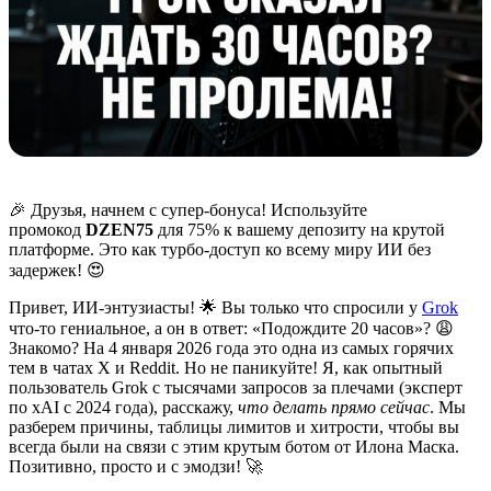
🎉 Друзья, начнем с супер-бонуса! Используйте
промокод
DZEN75
для 75% к вашему депозиту на крутой
платформе. Это как турбo-доступ ко всему миру ИИ без
задержек! 😍
Привет, ИИ-энтузиасты! 🌟 Вы только что спросили у
Grok
что-то гениальное, а он в ответ: «Подождите 20 часов»? 😩
Знакомо? На 4 января 2026 года это одна из самых горячих
тем в чатах X и Reddit. Но не паникуйте! Я, как опытный
пользователь Grok с тысячами запросов за плечами (эксперт
по xAI с 2024 года), расскажу,
что делать прямо сейчас
. Мы
разберем причины, таблицы лимитов и хитрости, чтобы вы
всегда были на связи с этим крутым ботом от Илона Маска.
Позитивно, просто и с эмодзи! 🚀