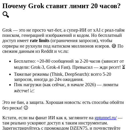
Почему Grok ставит лимит 20 часов?
🔍
Grok — это не просто чат-бот, а супер-ИИ от xAI с реал-тайм
поиском, генерацией изображений и кодом. Но бесплатный
доступ имеет
rate limits
(ограничения запросов), чтобы
серверы не рухнули под натиском миллионов юзеров. 😅 По
свежим данным из Reddit и vc.ru:
Бесплатно: ~20-80 сообщений за 2-20 часов (зависит от
модели: Grok-3, Grok-4 Fast). Превысил — жди ресет! ⏳
Тяжелые режимы (Think, DeepSearch): всего 5-20
запросов, иногда до 24ч ожидания.
Пик нагрузки (как сейчас, в начале 2026) — лимиты
жёстче! 📈
Это не бан, а защита. Хорошая новость: есть способы обойти
без риска! 😉
Кстати, если вы фанат ИИ как я, загляните на
gptunnel.ru/
—
там реально ускоряют доступ к таким инструментам.
Зарегистрируйтесь с промокодом DZEN75, и почувствуйте