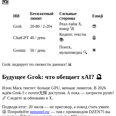
🆚
Бесплатный
Сильные
ИИ
Emoji
лимит
стороны
Реал-тайм X,
Grok
20-80 / 2-20ч
😎
юмор 🚀
Кодинг, тексты
ChatGPT
40 / день
🤖
📚
Поиск,
Gemini
50 / день
🌟
мультимедиа 🔍
Grok лидирует по свежести данных! 📊
Будущее Grok: что обещает xAI? 🔮
Илон Маск твитит: больше GPU, меньше лимитов. В 2026
ждём Grok-5 с почти无限 доступом. А пока — хитрости рулят!
🌌 Следите за обновами в X.
Подводя итог: 20 часов — не приговор, а повод стать умнее.
😜 Попробуйте
gptunnel.ru/
— там с промокодом DZEN75 вы