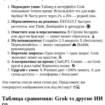
Подождите умно:
Таймер в интерфейсе Grok
показывает точное время. Используйте это для кофе-
брейка! ☕ Часто ресет через 2ч, а 20ч — редкий пик.
Переключитесь на режимы:
DEFAULT быстрее
ресетится, чем Think. Выбирайте в дропдауне. 🎛️
Очистите кэш и перелогиньтесь:
В Chrome Incognito
или другом браузере — лимит может сброситься. 🧹
Мультиаккаунты:
Создайте 2-3 аккаунта X (бесплатно).
Переключайтесь — минус ожидание! 👥 (Reddit-
рекомендация)
Короткие запросы:
Один вопрос = один запрос. Grok
экономит лимит на простом. 📝
Альтернативы на время:
ChatGPT, Gemini — но Grok
круче в реал-тайм! Вернитесь позже. 🔄
Upgrade с умом:
X Premium даёт +200% лимита. А для
супер-доступа — платформы с бонусами!
Эти советы спасли меня сотни раз. Представьте: вы
генерируете изображения или код без пауз! 🎨💻
Таблица сравнения: Grok vs другие ИИ