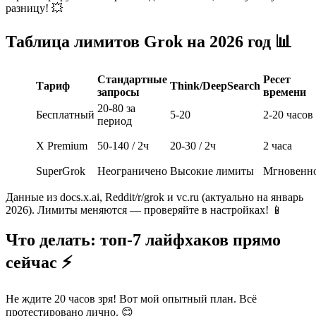
разницу! 💥
Таблица лимитов Grok на 2026 год 📊
Стандартные
Ресет
Тариф
Think/DeepSearch
запросы
времени
20-80 за
Бесплатный
5-20
2-20 часов
период
X Premium
50-140 / 2ч
20-30 / 2ч
2 часа
SuperGrok
Неограничено
Высокие лимиты
Мгновенн
Данные из docs.x.ai, Reddit/r/grok и vc.ru (актуально на январь
2026). Лимиты меняются — проверяйте в настройках! 📱
Что делать: топ-7 лайфхаков прямо
сейчас ⚡
Не ждите 20 часов зря! Вот мой опытный план. Всё
протестировано лично. 😊