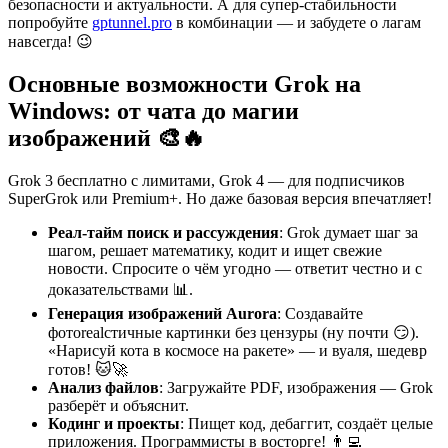
безопасности и актуальности. А для супер-стабильности
попробуйте
gptunnel.pro
в комбинации — и забудете о лагам
навсегда! 😉
Основные возможности Grok на
Windows: от чата до магии
изображений 🎨🔥
Grok 3 бесплатно с лимитами, Grok 4 — для подписчиков
SuperGrok или Premium+. Но даже базовая версия впечатляет!
Реал-тайм поиск и рассуждения
: Grok думает шаг за
шагом, решает математику, кодит и ищет свежие
новости. Спросите о чём угодно — ответит честно и с
доказательствами 📊.
Генерация изображений Aurora
: Создавайте
фотorealстичные картинки без цензуры (ну почти 😏).
«Нарисуй кота в космосе на ракете» — и вуаля, шедевр
готов! 🐱🚀
Анализ файлов
: Загружайте PDF, изображения — Grok
разберёт и объяснит.
Кодинг и проекты
: Пищет код, дебаггит, создаёт целые
приложения. Программисты в восторге! 👨‍💻