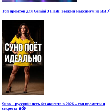
Топ промтов для Gemini 3 Flash: выжми максимум из ИИ ⚡️
Suno + русский: петь без акцента в 2026 – топ промпты и
секреты 🔥🎤