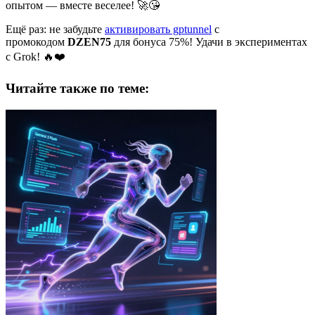
опытом — вместе веселее! 🚀😘
Ещё раз: не забудьте
активировать gptunnel
с
промокодом
DZEN75
для бонуса 75%! Удачи в экспериментах
с Grok! 🔥❤️
Читайте также по теме: