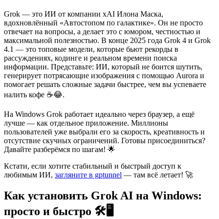
Grok — это ИИ от компании xAI Илона Маска,
вдохновлённый «Автостопом по галактике». Он не просто
отвечает на вопросы, а делает это с юмором, честностью и
максимальной полезностью. В конце 2025 года Grok 4 и Grok
4.1 — это топовые модели, которые бьют рекорды в
рассуждениях, кодинге и реальном времени поиска
информации. Представьте: ИИ, который не боится шутить,
генерирует потрясающие изображения с помощью Aurora и
помогает решать сложные задачи быстрее, чем вы успеваете
налить кофе ☕😂.
На Windows Grok работает идеально через браузер, а ещё
лучше — как отдельное приложение. Миллионы
пользователей уже выбрали его за скорость, креативность и
отсутствие скучных ограничений. Готовы присоединиться?
Давайте разберёмся по шагам! 🌟
Кстати, если хотите стабильный и быстрый доступ к
любимым ИИ,
загляните в gptunnel
— там всё летает! 🚀
Как установить Grok AI на Windows:
просто и быстро 🛠️🖥️