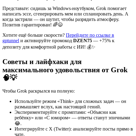
Представьте: сидишь за Windows-ноутбуком, Grok помогает
написать эссе, сгенерировать мем или спланировать день. А
когда застряли — он шутит, чтобы разрядить атмосферу.
Позитив гарантирован! 🌈😄
Хотите ещё больше скорости?
Перейдите по ссылке в
gptunnel
и активируйте промокод
DZEN75
— +75% к
депозиту для комфортной работы с ИИ! 💰✨
Советы и лайфхаки для
максимального удовольствия от Grok
🧠💡
Чтобы Grok раскрылся на полную:
Используйте режим «Think» для сложных задач — он
размышляет вслух, как настоящий гений.
Экспериментируйте с промптами: «Объясни как
ребёнку» или «С юмором» — ответы станут эпичными
😂.
Интегрируйте с X (Twitter): анализируйте посты прямо в
чате.