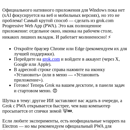
Официального нативного приложения для Windows пока нет
(xAI фокусируется на веб и мобильных версиях), но это не
проблема! Самый крутой способ — сделать из grok.com
Progressive Web App (PWA). Это как полноценное
приложение: отдельное окно, иконка на рабочем столе,
никаких лишних вкладок. И работает молниеносно! ⚡
Откройте браузер Chrome или Edge (рекомендуем их для
лучшей поддержки).
Перейдите на
grok.com
и войдите в аккаунт (через X,
Google или Apple).
В адресной строке справа нажмите на иконку
«Установить» (или в меню — «Установить
приложение»).
Готово! Теперь Grok на вашем десктопе, в панели задач
и стартовом меню. 😍
Шутка в тему: другие ИИ заставляют вас ждать в очереди, а
Grok с PWA открывается быстрее, чем ваш компьютер
просыпается от спячки зимой 🐻💤.
Если любите эксперименты, есть неофициальные wrappers на
Electron — но мы рекомендуем официальный PWA для