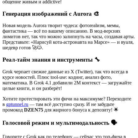
общение живым и addictive!
Генерация изображений с Aurora 🎨
Новая модель Aurora творит чудеса: фотorealизм, мемы,
фантастика — всё по вашему описанию. В мод-версиях
лимитов нет, так что можно залипнуть на часы, создавая арты.
Представьте: «Нарисуй кота-астронавта на Марсе» — и вуаля,
шедевр готов 🚀🐱.
Реал-тайм знания и инструменты 🔧
Grok черпает свежие данные из X (Twitter), так что всегда в
курсе новостей. Плюс tool-use: кодинг, анализ фото,
математика. В Grok 4.1 добавили 2M контекст — загружайте
целые книги, и он разберёт!
Хотите протестировать эти фичи на максимуме? Переходите
в
gptunnel.ru
— там всё доступно сразу. И не забудьте
промокод
DZEN75
для жирного бонуса к депозиту! 🌟
Голосовой режим и мультимодальность 🗣️
Говорите с Grok как по телефону — сейчас это топ-фича в