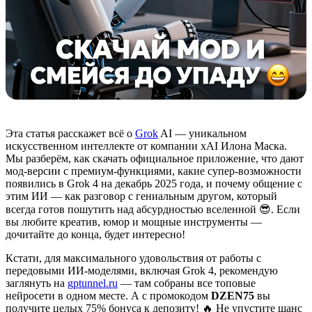
Эта статья расскажет всё о
Grok
AI — уникальном
искусственном интеллекте от компании xAI Илона Маска.
Мы разберём, как скачать официальное приложение, что дают
мод-версии с премиум-функциями, какие супер-возможности
появились в Grok 4 на декабрь 2025 года, и почему общение с
этим ИИ — как разговор с гениальным другом, который
всегда готов пошутить над абсурдностью вселенной 😎. Если
вы любите креатив, юмор и мощные инструменты —
дочитайте до конца, будет интересно!
Кстати, для максимального удовольствия от работы с
передовыми ИИ-моделями, включая Grok 4, рекомендую
заглянуть на
gptunnel.ru
— там собраны все топовые
нейросети в одном месте. А с промокодом
DZEN75
вы
получите целых 75% бонуса к депозиту! 🔥 Не упустите шанс