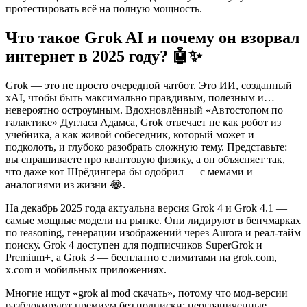
протестировать всё на полную мощность.
Что такое Grok AI и почему он взорвал
интернет в 2025 году? 🤖✨
Grok — это не просто очередной чатбот. Это ИИ, созданный
xAI, чтобы быть максимально правдивым, полезным и…
невероятно остроумным. Вдохновлённый «Автостопом по
галактике» Дугласа Адамса, Grok отвечает не как робот из
учебника, а как живой собеседник, который может и
подколоть, и глубоко разобрать сложную тему. Представьте:
вы спрашиваете про квантовую физику, а он объясняет так,
что даже кот Шрёдингера бы одобрил — с мемами и
аналогиями из жизни 😂.
На декабрь 2025 года актуальна версия Grok 4 и Grok 4.1 —
самые мощные модели на рынке. Они лидируют в бенчмарках
по reasoning, генерации изображений через Aurora и реал-тайм
поиску. Grok 4 доступен для подписчиков SuperGrok и
Premium+, а Grok 3 — бесплатно с лимитами на grok.com,
x.com и мобильных приложениях.
Многие ищут «grok ai mod скачать», потому что мод-версии
разблокируют премиум без подписки: неограниченные