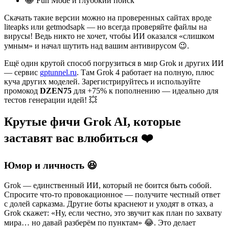
😂 Fun Mode и глубокий поиск
Скачать такие версии можно на проверенных сайтах вроде
liteapks или getmodsapk — но всегда проверяйте файлы на
вирусы! Ведь никто не хочет, чтобы ИИ оказался «слишком
умным» и начал шутить над вашим антивирусом 😉.
Ещё один крутой способ погрузиться в мир Grok и других ИИ
— сервис
gptunnel.ru
. Там Grok 4 работает на полную, плюс
куча других моделей. Зарегистрируйтесь и используйте
промокод
DZEN75
для +75% к пополнению — идеально для
тестов генерации идей! 💥
Крутые фичи Grok AI, которые
заставят вас влюбиться ❤️
Юмор и личность 😆
Grok — единственный ИИ, который не боится быть собой.
Спросите что-то провокационное — получите честный ответ
с долей сарказма. Другие боты краснеют и уходят в отказ, а
Grok скажет: «Ну, если честно, это звучит как план по захвату
мира… но давай разберём по пунктам» 😂. Это делает