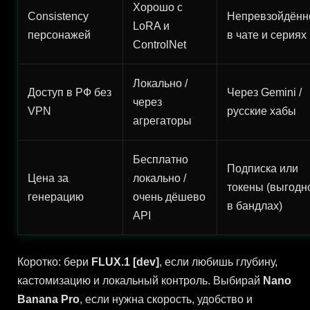
Хорошо с
Consistency
Непревзойдённ
LoRA и
персонажей
в чате и сериях
ControlNet
Локально /
Доступ в РФ без
Через Gemini /
через
VPN
русские хабы
агрегаторы
Бесплатно
Подписка или
Цена за
локально /
токены (выгодн
генерацию
очень дёшево
в бандлах)
API
Коротко: бери
FLUX.1 [dev]
, если любишь глубину,
кастомизацию и локальный контроль. Выбирай
Nano
Banana Pro
, если нужна скорость, удобство и