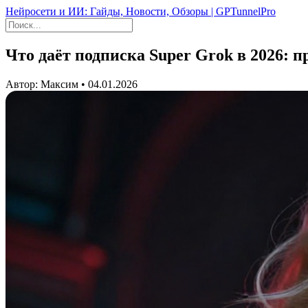
Нейросети и ИИ: Гайды, Новости, Обзоры | GPTunnelPro
Что даёт подписка Super Grok в 2026: 
Автор: Максим • 04.01.2026