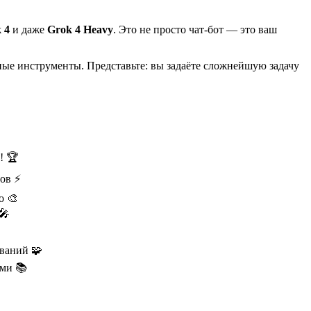
 4
и даже
Grok 4 Heavy
. Это не просто чат-бот — это ваш
вные инструменты. Представьте: вы задаёте сложнейшую задачу
! 🏆
зов ⚡
о 🎨
🎤
ваний 🧩
ами 📚