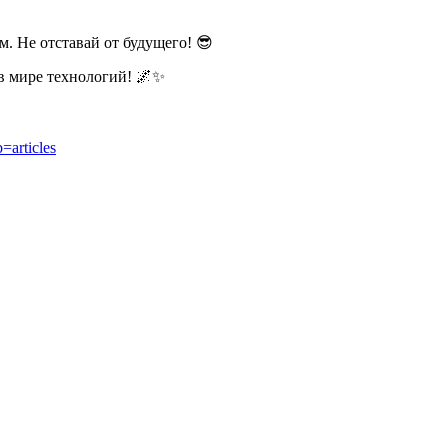
. Не отставай от будущего! 😎
в мире технологий! 🌌✨
b=articles