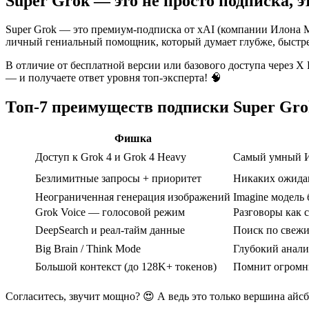
Super Grok — это не просто подписка, 
Super Grok — это премиум-подписка от xAI (компании Илона 
личный гениальный помощник, который думает глубже, быстрее
В отличие от бесплатной версии или базового доступа через X
— и получаете ответ уровня топ-эксперта! 🧠
Топ-7 преимуществ подписки Super Grok
Фишка
Доступ к Grok 4 и Grok 4 Heavy
Самый умный И
Безлимитные запросы + приоритет
Никаких ожидан
Неограниченная генерация изображений
Imagine модель
Grok Voice — голосовой режим
Разговоры как 
DeepSearch и реал-тайм данные
Поиск по свежи
Big Brain / Think Mode
Глубокий анал
Большой контекст (до 128K+ токенов)
Помнит огромн
Согласитесь, звучит мощно? 😍 А ведь это только вершина айсб