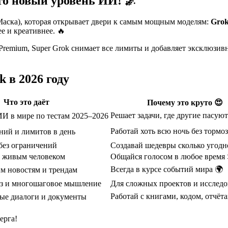
это новый уровень ИИ! 🌌
Маска), которая открывает двери к самым мощным моделям:
Grok
 и креативнее. 🔥
 Premium, Super Grok снимает все лимиты и добавляет эксклюзи
 в 2026 году
Что это даёт
Почему это круто 😍
Решает задачи, где другие пасуют
И в мире по тестам 2025–2026
Работай хоть всю ночь без тормо
ий и лимитов в день
 без ограничений
Создавай шедевры сколько угодн
с живым человеком
Общайся голосом в любое время 
Всегда в курсе событий мира 🌍
м новостям и трендам
из и многошаговое мышление
Для сложных проектов и исследо
Работай с книгами, кодом, отчёт
ые диалоги и документы
ерга!