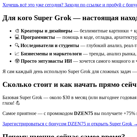
Хочешь всё это уже сегодня? Заходи по ссылке и пробуй с бон
Для кого Super Grok — настоящая нахо
🎨
Креаторы и дизайнеры
— безлимитные картинки + к
💻
Программисты
— помощь в коде, отладка, архитекту
🔍
Исследователи и студенты
— глубокий анализ, реал-
📈
Бизнесмены и маркетологи
— тренды, анализ рынка,
🤓
Просто энтузиасты ИИ
— хочется самого мощного и 
Я сам каждый день использую Super Grok для сложных задач — 
Сколько стоит и как начать прямо сейч
Базовая Super Grok — около $30 в месяц (или выгоднее годова
глаза! 💪
Самое приятное — с промокодом
DZEN75
вы получаете +75% к
Зарегистрироваться с бонусом DZEN75 и открыть Super Grok 
Почему именно сейчас самое время?