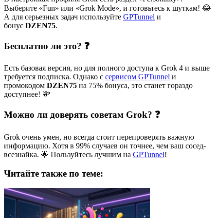
Выберите «Fun» или «Grok Mode», и готовьтесь к шуткам! 😂
А для серьезных задач используйте
GPTunnel
и
бонус
DZEN75
.
Бесплатно ли это? ❓
Есть базовая версия, но для полного доступа к Grok 4 и выше
требуется подписка. Однако с
сервисом GPTunnel
и
промокодом
DZEN75
на 75% бонуса, это станет гораздо
доступнее! 💸
Можно ли доверять советам Grok? ❓
Grok очень умен, но всегда стоит перепроверять важную
информацию. Хотя в 99% случаев он точнее, чем ваш сосед-
всезнайка. 🌟 Пользуйтесь лучшим на
GPTunnel
!
Читайте также по теме: