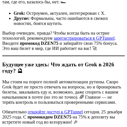
там, где его, казалось бы, нет. 🏎️
Grok:
Остроумен, актуален, интегрирован с X.
Другие:
Формальны, часто ошибаются в свежих
новостях, боятся шутить.
Выбор очевиден, правда? Чтобы всегда быть на острие
технологий, рекомендуем
зарегистрироваться в GPTunnel
.
Вводите
промокод DZEN75
и забирайте свои 75% бонуса.
Это ваш билет в мир, где ИИ работает на вас! 🚀
Будущее уже здесь: Что ждать от Grok в 2026
году? 🔮
Мы стоим на пороге полной автоматизации рутины. Скоро
Grok будет не просто отвечать на вопросы, но и бронировать
билеты, заказывать еду и, возможно, даже спорить с вашим
начальником в почте (но это не точно). 🌈 Главное — не
терять контроль и пользоваться проверенными сервисами.
Обязательно
откройте доступ к GPTunnel
сегодня, 25 декабря
2025 года. С
промокодом DZEN75
на 75% к депозиту вы
встретите новый год во всеоружии! 🎉