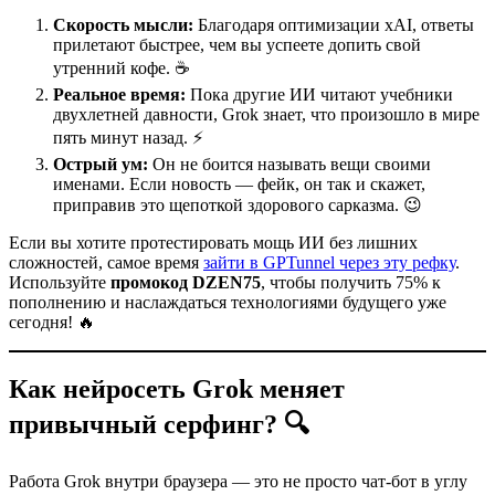
Скорость мысли:
Благодаря оптимизации xAI, ответы
прилетают быстрее, чем вы успеете допить свой
утренний кофе. ☕
Реальное время:
Пока другие ИИ читают учебники
двухлетней давности, Grok знает, что произошло в мире
пять минут назад. ⚡
Острый ум:
Он не боится называть вещи своими
именами. Если новость — фейк, он так и скажет,
приправив это щепоткой здорового сарказма. 😉
Если вы хотите протестировать мощь ИИ без лишних
сложностей, самое время
зайти в GPTunnel через эту рефку
.
Используйте
промокод DZEN75
, чтобы получить 75% к
пополнению и наслаждаться технологиями будущего уже
сегодня! 🔥
Как нейросеть Grok меняет
привычный серфинг? 🔍
Работа Grok внутри браузера — это не просто чат-бот в углу