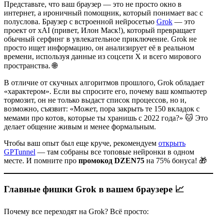
Представьте, что ваш браузер — это не просто окно в
интернет, а ироничный помощник, который понимает вас с
полуслова. Браузер с встроенной нейросетью
Grok
— это
проект от xAI (привет, Илон Маск!), который превращает
обычный серфинг в увлекательное приключение. Grok не
просто ищет информацию, он анализирует её в реальном
времени, используя данные из соцсети X и всего мирового
пространства. 🌐
В отличие от скучных алгоритмов прошлого, Grok обладает
«характером». Если вы спросите его, почему ваш компьютер
тормозит, он не только выдаст список процессов, но и,
возможно, съязвит: «Может, пора закрыть те 150 вкладок с
мемами про котов, которые ты хранишь с 2022 года?» 🐱 Это
делает общение живым и менее формальным.
Чтобы ваш опыт был еще круче, рекомендуем
открыть
GPTunnel
— там собраны все топовые нейронки в одном
месте. И помните про
промокод DZEN75
на 75% бонуса! 🎁
Главные фишки Grok в вашем браузере 📈
Почему все переходят на Grok? Всё просто: