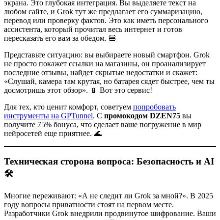
экрана. Это глубокая интеграция. Вы выделяете текст на
любом сайте, и Grok тут же предлагает его суммаризацию,
перевод или проверку фактов. Это как иметь персонального
ассистента, который прочитал весь интернет и готов
пересказать его вам за обедом. 🍔
Представьте ситуацию: вы выбираете новый смартфон. Grok
не просто покажет ссылки на магазины, он проанализирует
последние отзывы, найдет скрытые недостатки и скажет:
«Слушай, камера там крутая, но батарея сядет быстрее, чем ты
досмотришь этот обзор». 📱 Вот это сервис!
Для тех, кто ценит комфорт, советуем
попробовать
инструменты на GPTunnel
. С
промокодом DZEN75
вы
получите 75% бонуса, что сделает ваше погружение в мир
нейросетей еще приятнее. 🌊
Техническая сторона вопроса: Безопасность и AI
🛠️
Многие переживают: «А не следит ли Grok за мной?». В 2025
году вопросы приватности стоят на первом месте.
Разработчики Grok внедрили продвинутое шифрование. Ваши