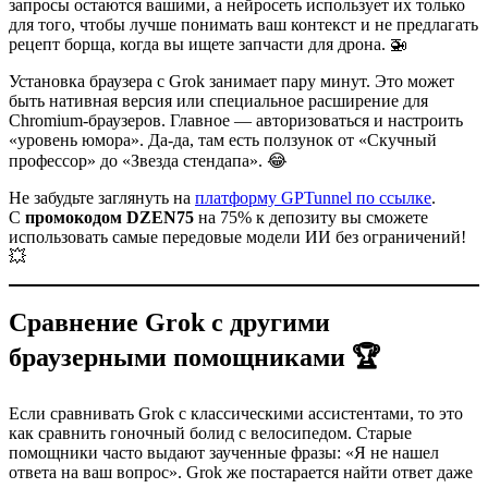
запросы остаются вашими, а нейросеть использует их только
для того, чтобы лучше понимать ваш контекст и не предлагать
рецепт борща, когда вы ищете запчасти для дрона. 🚁
Установка браузера с Grok занимает пару минут. Это может
быть нативная версия или специальное расширение для
Chromium-браузеров. Главное — авторизоваться и настроить
«уровень юмора». Да-да, там есть ползунок от «Скучный
профессор» до «Звезда стендапа». 😂
Не забудьте заглянуть на
платформу GPTunnel по ссылке
.
С
промокодом DZEN75
на 75% к депозиту вы сможете
использовать самые передовые модели ИИ без ограничений!
💥
Сравнение Grok с другими
браузерными помощниками 🏆
Если сравнивать Grok с классическими ассистентами, то это
как сравнить гоночный болид с велосипедом. Старые
помощники часто выдают заученные фразы: «Я не нашел
ответа на ваш вопрос». Grok же постарается найти ответ даже