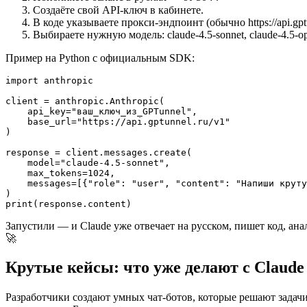
Создаёте свой API-ключ в кабинете.
В коде указываете прокси-эндпоинт (обычно https://api.gptu
Выбираете нужную модель: claude-4.5-sonnet, claude-4.5-o
Пример на Python с официальным SDK:
import anthropic

client = anthropic.Anthropic(

    api_key="ваш_ключ_из_GPTunnel",

    base_url="https://api.gptunnel.ru/v1"

)

response = client.messages.create(

    model="claude-4.5-sonnet",

    max_tokens=1024,

    messages=[{"role": "user", "content": "Напиши круту
)

Запустили — и Claude уже отвечает на русском, пишет код, ана
🚀
Крутые кейсы: что уже делают с Claude 
Разработчики создают умных чат-ботов, которые решают задачи