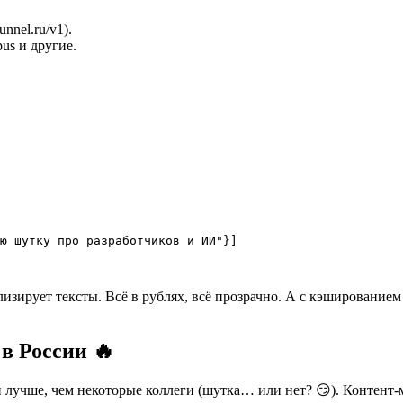
nnel.ru/v1).
pus и другие.
ю шутку про разработчиков и ИИ"}]

лизирует тексты. Всё в рублях, всё прозрачно. А с кэширование
в России 🔥
 лучше, чем некоторые коллеги (шутка… или нет? 😏). Контент-