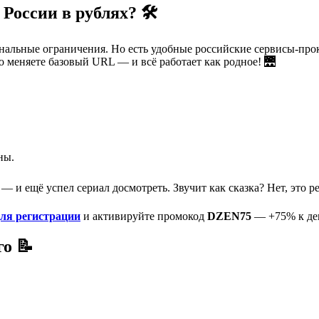
России в рублях? 🛠️
нальные ограничения. Но есть удобные российские сервисы-прок
 меняете базовый URL — и всё работает как родное! 🌉
ны.
 и ещё успел сериал досмотреть. Звучит как сказка? Нет, это р
для регистрации
и активируйте промокод
DZEN75
— +75% к деп
о 📝