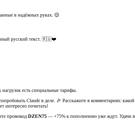
анные в надёжных руках. 😌
ный русский текст. 🇷🇺❤️
х нагрузок есть специальные тарифы.
ее попробовать Claude в деле. 🎉 Расскажите в комментариях: ка
ет интересно почитать!
ите промокод
DZEN75
— +75% к пополнению уже ждут. Удачи в