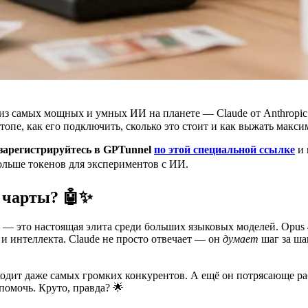
им из самых мощных и умных ИИ на планете — Claude от Anthropi
 топе, как его подключить, сколько это стоит и как выжать макс
зарегистрируйтесь в GPTunnel
по этой специальной ссылке
и 
ольше токенов для экспериментов с ИИ.
т чарты? 🤖✨
u) — это настоящая элита среди больших языковых моделей. Opus 
и и интеллекта. Claude не просто отвечает — он
думает
шаг за ша
бходит даже самых громких конкурентов. А ещё он потрясающе 
помочь. Круто, правда? 🌟