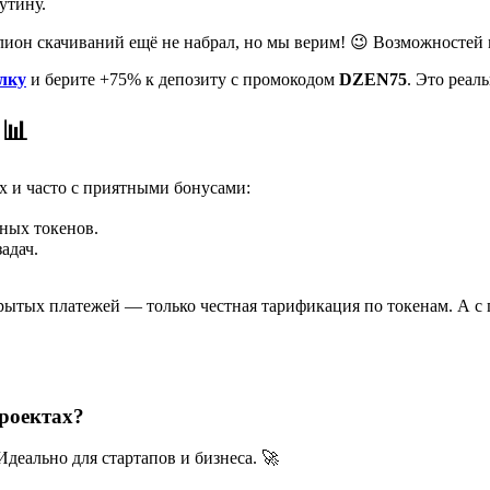
утину.
ион скачиваний ещё не набрал, но мы верим! 😉 Возможностей м
ылку
и берите +75% к депозиту с промокодом
DZEN75
. Это реал
 📊
х и часто с приятными бонусами:
дных токенов.
адач.
крытых платежей — только честная тарификация по токенам. А с
роектах?
деально для стартапов и бизнеса. 🚀