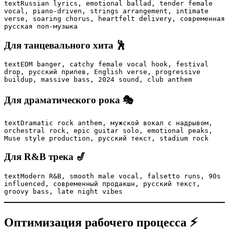
text
Russian lyrics, emotional ballad, tender female 
vocal, piano-driven, strings arrangement, intimate 
verse, soaring chorus, heartfelt delivery, современная 
русская поп-музыка
Для танцевального хита 🕺
text
EDM banger, catchy female vocal hook, festival 
drop, русский припев, English verse, progressive 
buildup, massive bass, 2024 sound, club anthem
Для драматического рока 🎭
text
Dramatic rock anthem, мужской вокал с надрывом, 
orchestral rock, epic guitar solo, emotional peaks, 
Muse style production, русский текст, stadium rock
Для R&B трека 🎷
text
Modern R&B, smooth male vocal, falsetto runs, 90s 
influenced, современный продакшн, русский текст, 
groovy bass, late night vibes
Оптимизация рабочего процесса ⚡