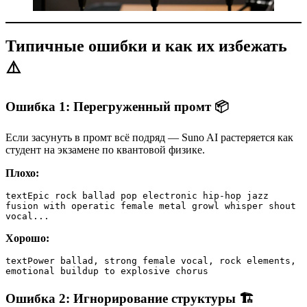
Типичные ошибки и как их избежать
⚠️
Ошибка 1: Перегруженный промт 📦
Если засунуть в промт всё подряд — Suno AI растеряется как
студент на экзамене по квантовой физике.
Плохо:
text
Epic rock ballad pop electronic hip-hop jazz 
fusion with operatic female metal growl whisper shout 
vocal...
Хорошо:
text
Power ballad, strong female vocal, rock elements, 
emotional buildup to explosive chorus
Ошибка 2: Игнорирование структуры 🏗️