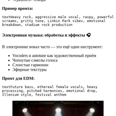
Пример промта:
text
Heavy rock, aggressive male vocal, raspy, powerful 
screams, gritty tone, Linkin Park vibes, emotional 
breakdown, stadium rock production
Электронная музыка: обработка и эффекты 🎧
В электронике вокал часто — это ещё один инструмент:
Vocoders и autotune как художественный приём
Чопнутые сэмплы голоса
Слоистые гармонии
Эфирные текстуры
Промт для EDM:
text
Future bass, ethereal female vocals, heavy 
processing, pitched harmonies, emotional drop, 
Illenium style, festival anthem