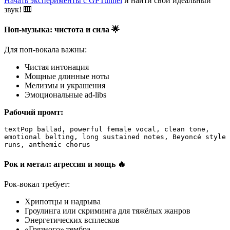
Начать эксперименты с GPTunnel
и найти свой идеальный
звук! 🎹
Поп-музыка: чистота и сила 🌟
Для поп-вокала важны:
Чистая интонация
Мощные длинные ноты
Мелизмы и украшения
Эмоциональные ad-libs
Рабочий промт:
text
Pop ballad, powerful female vocal, clean tone, 
emotional belting, long sustained notes, Beyoncé style 
runs, anthemic chorus
Рок и метал: агрессия и мощь 🔥
Рок-вокал требует:
Хрипотцы и надрыва
Гроулинга или скриминга для тяжёлых жанров
Энергетических всплесков
«Грязного» тембра