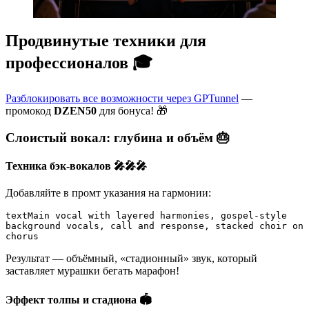
Продвинутые техники для
профессионалов 🎓
Разблокировать все возможности через GPTunnel
—
промокод
DZEN50
для бонуса! 🎁
Слоистый вокал: глубина и объём 🎂
Техника бэк-вокалов 🎤🎤🎤
Добавляйте в промт указания на гармонии:
text
Main vocal with layered harmonies, gospel-style 
background vocals, call and response, stacked choir on 
chorus
Результат — объёмный, «стадионный» звук, который
заставляет мурашки бегать марафон!
Эффект толпы и стадиона 🏟️