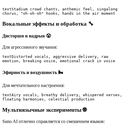
text
Stadium crowd chants, anthemic feel, singalong 
chorus, "oh-oh-oh" hooks, hands in the air moment
Вокальные эффекты и обработка 🔧
Дисторшн и надрыв 😤
Для агрессивного звучания:
text
Distorted vocals, aggressive delivery, raw 
emotion, breaking voice, emotional crack in voice
Эфирность и воздушность 🌬️
Для мечтательного настроения:
text
Airy vocals, breathy delivery, whispered verses, 
floating harmonies, celestial production
Мультиязычные эксперименты 🌐
Suno AI отлично справляется со смешением языков: