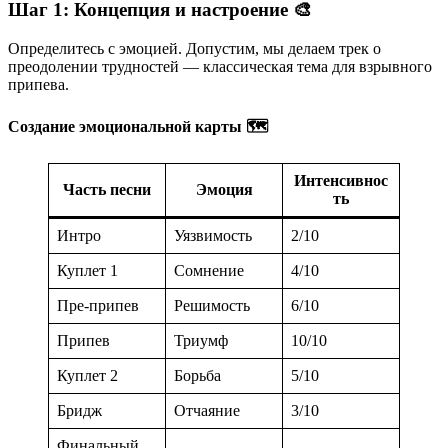
Шаг 1: Концепция и настроение 🎨
Определитесь с эмоцией. Допустим, мы делаем трек о
преодолении трудностей — классическая тема для взрывного
припева.
Создание эмоциональной карты 🗺️
Интенсивнос
Часть песни
Эмоция
ть
Интро
Уязвимость
2/10
Куплет 1
Сомнение
4/10
Пре-припев
Решимость
6/10
Припев
Триумф
10/10
Куплет 2
Борьба
5/10
Бридж
Отчаяние
3/10
Финальный