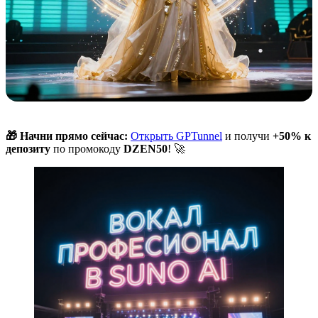
🎁 Начни прямо сейчас:
Открыть GPTunnel
и получи
+50% к
депозиту
по промокоду
DZEN50
! 🚀