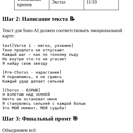
Экстаз
11/10
припев
Шаг 2: Написание текста 📝
Текст для Suno AI должен соответствовать эмоциональной
карте:
text
[Verse 1 - мягко, уязвимо]

Тени прошлого не отпускают

Каждый шаг — как по тонкому льду

Но внутри что-то не угасает

Я найду свою звезду

[Pre-Chorus - нарастание]

Я поднимаюсь, я не сдаюсь

Каждый удар делает сильней

[Chorus - ВЗРЫВ]

Я ВЗЛЕТАЮ НАД ЗЕМЛЁЙ

Ничто не остановит меня

Я становлюсь сильней с каждой болью

Это МОЙ момент, МОЯ судьба!
Шаг 3: Финальный промт 🎯
Объединяем всё: