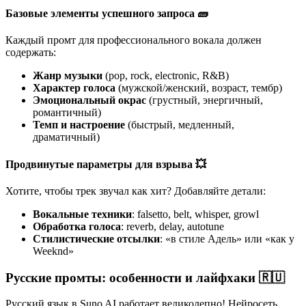
Базовые элементы успешного запроса 🧱
Каждый промт для профессионального вокала должен
содержать:
Жанр музыки
(pop, rock, electronic, R&B)
Характер голоса
(мужской/женский, возраст, тембр)
Эмоциональный окрас
(грустный, энергичный,
романтичный)
Темп и настроение
(быстрый, медленный,
драматичный)
Продвинутые параметры для взрыва 💥
Хотите, чтобы трек звучал как хит? Добавляйте детали:
Вокальные техники
: falsetto, belt, whisper, growl
Обработка голоса
: reverb, delay, autotune
Стилистические отсылки
: «в стиле Адель» или «как у
Weeknd»
Русские промты: особенности и лайфхаки 🇷🇺
Русский язык в Suno AI работает великолепно! Нейросеть