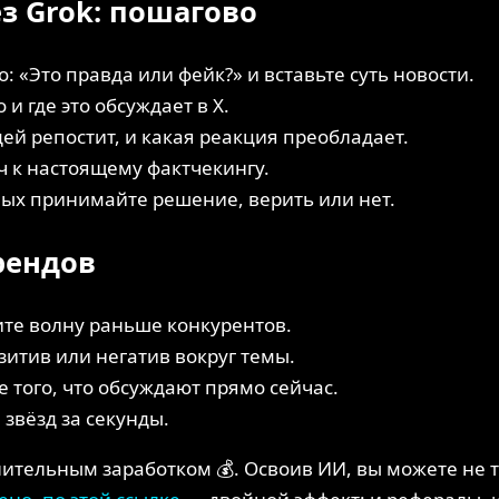
з Grok: пошагово
: «Это правда или фейк?» и вставьте суть новости.
 и где это обсуждает в X.
ей репостит, и какая реакция преобладает.
 к настоящему фактчекингу.
ых принимайте решение, верить или нет.
рендов
ите волну раньше конкурентов.
зитив или негатив вокруг темы.
е того, что обсуждают прямо сейчас.
 звёзд за секунды.
тельным заработком 💰. Освоив ИИ, вы можете не т