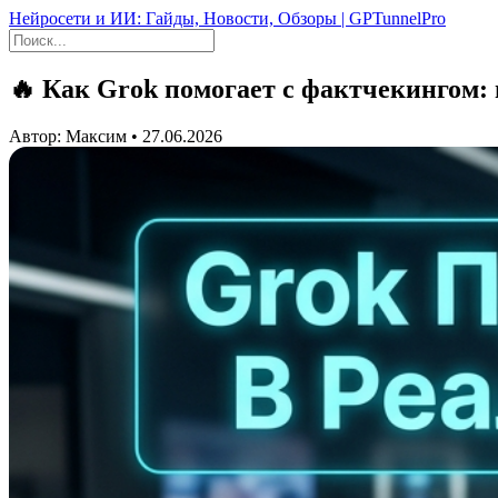
Нейросети и ИИ: Гайды, Новости, Обзоры | GPTunnelPro
🔥 Как Grok помогает с фактчекингом:
Автор: Максим • 27.06.2026