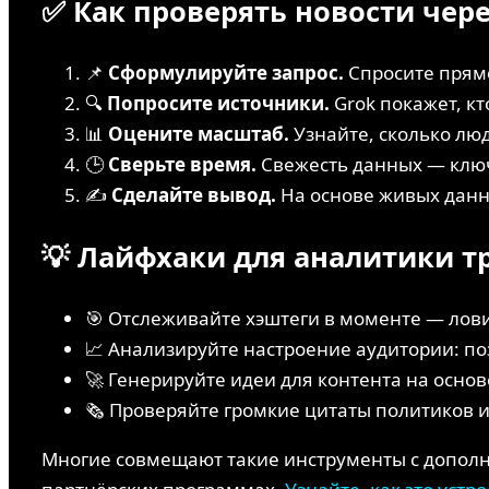
✅ Как проверять новости чере
📌
Сформулируйте запрос.
Спросите прямо
🔍
Попросите источники.
Grok покажет, кто
📊
Оцените масштаб.
Узнайте, сколько люд
🕒
Сверьте время.
Свежесть данных — ключ
✍️
Сделайте вывод.
На основе живых данн
💡 Лайфхаки для аналитики т
🎯 Отслеживайте хэштеги в моменте — лов
📈 Анализируйте настроение аудитории: по
🚀 Генерируйте идеи для контента на основ
🗞️ Проверяйте громкие цитаты политиков и
Многие совмещают такие инструменты с дополни