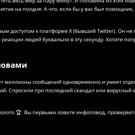
теть весь мир за пару минут. И половина из этих но
ятие на полдня. А что, если бы у вас был помощник
ым доступом к платформе X (бывший Twitter). Он не
и реакции людей буквально в эту секунду. Хотите п
словами
ет миллионы сообщений одновременно и умеет отделя
тий. Спросили про последний скандал или вирусный 
золото 🏆. Вы первыми ловите инфоповод, проверяет